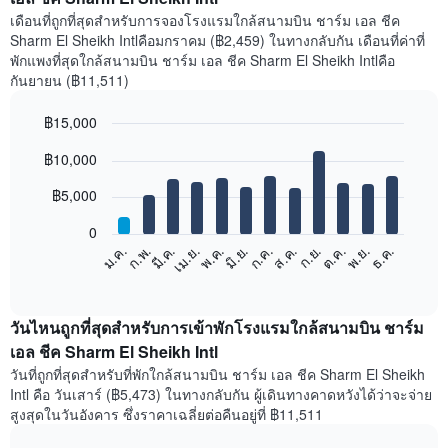
เดือนที่ถูกที่สุดสำหรับการจองโรงแรมใกล้สนามบิน ชาร์ม เอล ชีค
Sharm El Sheikh Intlคือมกราคม (฿2,459) ในทางกลับกัน เดือนที่ค่าที่
พักแพงที่สุดใกล้สนามบิน ชาร์ม เอล ชีค Sharm El Sheikh Intlคือ
กันยายน (฿11,511)
฿15,000
Bar
Chart
฿10,000
graphic.
chart
with
12
฿5,000
bars.
0
แผนภูมิ
ก.พ.
พ.ค.
ส.ค.
พ.ย.
มี.ค.
มิ.ย.
ก.ย.
ธ.ค.
เม.ย.
ก.ค.
ต.ค.
ม.ค.
ต่อ
End
of
ไป
interactive
นี้
chart
แสดง
วันไหนถูกที่สุดสำหรับการเข้าพักโรงแรมใกล้สนามบิน ชาร์ม
ราคา
เอล ชีค Sharm El Sheikh Intl
เฉลี่ย
วันที่ถูกที่สุดสำหรับที่พักใกล้สนามบิน ชาร์ม เอล ชีค Sharm El Sheikh
ของ
Intl คือ วันเสาร์ (฿5,473) ในทางกลับกัน ผู้เดินทางคาดหวังได้ว่าจะจ่าย
ห้อง
สูงสุดในวันอังคาร ซึ่งราคาเฉลี่ยต่อคืนอยู่ที่ ฿11,511
พัก
ใน