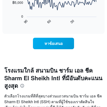
แกน
฿5,000
X
แผนภูมิ
1
ต่อ
แกน
0
ไป
แสดง
90
60
30
นี้
End
วัน
of
แสดง
interactive
ของ
การ
chart
สัปดาห์
เปลี่ยนแปลง
แผนภูมิ
ของ
หาข้อเสนอ
มี
ราคา
แกน
ห้อง
Y
พัก
1
เมื่อ
แกน
ใกล้
แแส
ถึง
โรงแรมใกล้ สนามบิน ชาร์ม เอล ชีค
ดง
วัน
ราคา
Sharm El Sheikh Intl ที่มีอันดับคะแนน
ที่
เฉลี่ย
เข้า
สูงสุด
ของ
พัก
ห้อง
แผนภูมิ
พัก
มี
ตัวเลือกโรงแรมที่ดีที่สุดบางส่วนแถวสนามบิน ชาร์ม เอล ชีค
แกน
Sharm El Sheikh Intl (SSH) ตามที่ผู้ใช้ของเราตัดสินใจ
X