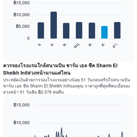
฿15,000
แต่ละ
เดือน
Bar
Chart
graphic.
฿10,000
แผนภูมิ
chart
with
มี
7
฿5,000
แกน
bars.
X
1
0
แผนภูมิ
แกน
จ.
พฤ.
อา.
พ.
ส.
อ.
ศ.
ต่อ
End
แสดง
of
ไป
เดือน
interactive
นี้
chart
แผนภูมิ
แสดง
ควรจองโรงแรมใกล้สนามบิน ชาร์ม เอล ชีค Sharm El
มี
ราคา
Sheikh Intlล่วงหน้านานแค่ไหน
แกน
เฉลี่ย
Y
ประหยัดเงินด้วยการจองโรงแรมอย่างน้อย 51 วันก่อนทริปไปสนามบิน
ของ
1
ชาร์ม เอล ชีค Sharm El Sheikh Intlของคุณ ราคาถูกที่สุดที่พบเมื่อจอง
ห้อง
แกน
ล่วงหน้า 51 วันคือ ฿2,376 ต่อคืน
พัก
แแส
ใน
ดง
฿15,000
แต่ละ
ราคา
วัน
Line
Chart
เฉลี่ย
graphic.
ของ
chart
ของ
with
฿10,000
สัปดาห์
ห้อง
90
แผนภูมิ
พัก
data
มี
points.