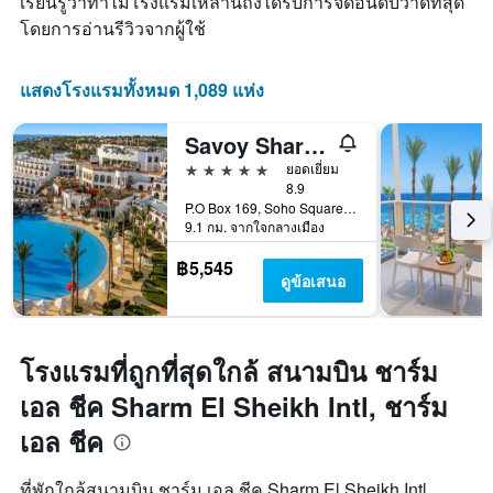
เรียนรู้ว่าทำไมโรงแรมเหล่านี้ถึงได้รับการจัดอันดับว่าดีที่สุด
1
โดยการอ่านรีวิวจากผู้ใช้
แกน
แสดง
จำนวน
แสดงโรงแรมทั้งหมด 1,089 แห่ง
วัน
ก่อน
การ
Savoy Sharm El Sheikh
เข้า
5 ดาว
ยอดเยี่ยม
พัก
8.9
แผนภูมิ
P.O Box 169, Soho Square, ชาร์ม เอล ชีค, อียิปต์
มี
9.1 กม. จากใจกลางเมือง
แกน
Y
฿5,545
1
ดูข้อเสนอ
แกน
แแส
ดง
ราคา
โรงแรมที่ถูกที่สุดใกล้ สนามบิน ชาร์ม
เฉลี่ย
เอล ชีค Sharm El Sheikh Intl, ชาร์ม
ของ
ห้อง
เอล ชีค
พัก
ที่พักใกล้สนามบิน ชาร์ม เอล ชีค Sharm El Sheikh Intl