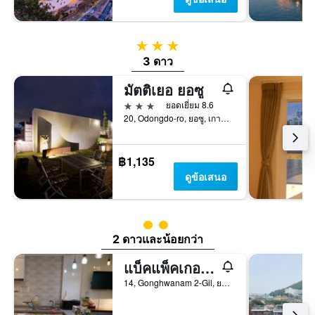
3 ดาว
3 ดาว
มัตติเยอ ยอซู
3 ดาว
ยอดเยี่ยม 8.6
20, Odongdo-ro, ยอซู, เกาหลีใต้
฿1,135
ดูข้อเสนอ
ให้ 2 ดาว
2 ดาวและน้อยกว่า
แบ็คแพ็คเกอร์ส อิน ยอซู - โฮสเทล
14, Gonghwanam 2-Gil, ยอซู, เกาหลีใต้