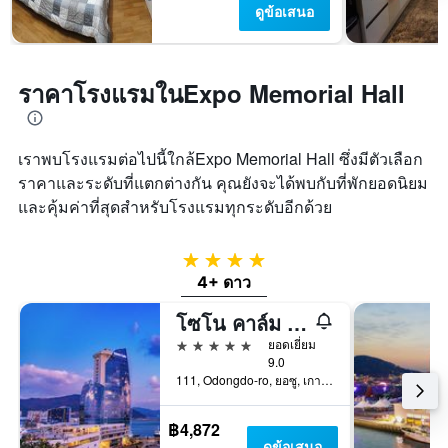
ดูข้อเสนอ
ราคาโรงแรมในExpo Memorial Hall
เราพบโรงแรมต่อไปนี้ใกล้Expo Memorial Hall ซึ่งมีตัวเลือก
ราคาและระดับที่แตกต่างกัน คุณยังจะได้พบกับที่พักยอดนิยม
และคุ้มค่าที่สุดสำหรับโรงแรมทุกระดับอีกด้วย
4 ดาว
4+ ดาว
โซโน คาล์ม ยอซู
5 ดาว
ยอดเยี่ยม
9.0
111, Odongdo-ro, ยอซู, เกาหลีใต้
฿4,872
ดูข้อเสนอ