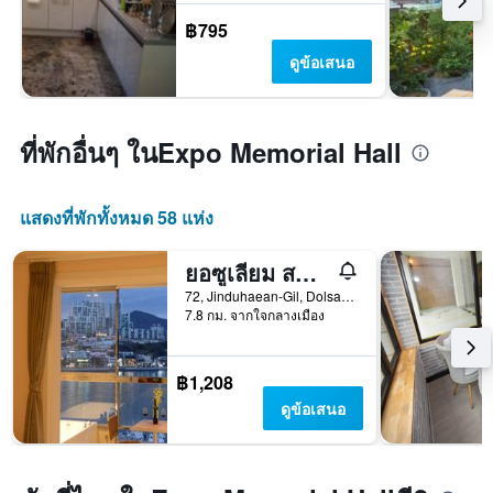
฿795
ดูข้อเสนอ
ที่พักอื่นๆ ในExpo Memorial Hall
แสดงที่พักทั้งหมด 58 แห่ง
ยอซูเลียม สปา โฮสเทล
72, Jinduhaean-Gil, Dolsan-Eup, ยอซู, เกาหลีใต้
7.8 กม. จากใจกลางเมือง
฿1,208
ดูข้อเสนอ