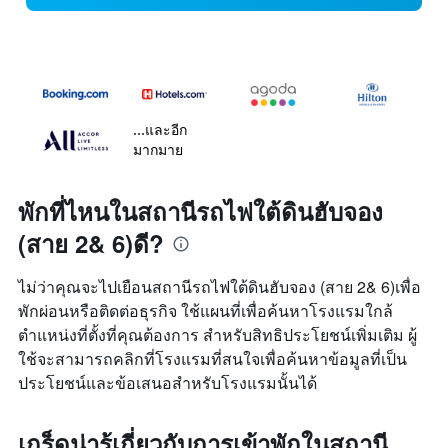
...และอีก
มากมาย
พักที่ไหนในสถานีรถไฟใต้ดินฮับจอง
(สาย 2& 6)ดี?
ไม่ว่าคุณจะไปเยือนสถานีรถไฟใต้ดินฮับจอง (สาย 2& 6)เพื่อ
พักผ่อนหรือติดต่อธุรกิจ ใช้แผนที่เพื่อค้นหาโรงแรมใกล้
ตำแหน่งที่ตั้งที่คุณต้องการ สำหรับสิทธิประโยชน์เพิ่มเติม ผู้
ใช้จะสามารถคลิกที่โรงแรมที่สนใจเพื่อค้นหาข้อมูลที่เป็น
ประโยชน์และข้อเสนอสำหรับโรงแรมนั้นได้
เกร็ดน่ารู้เกี่ยวกับการเข้าพักในสถานี