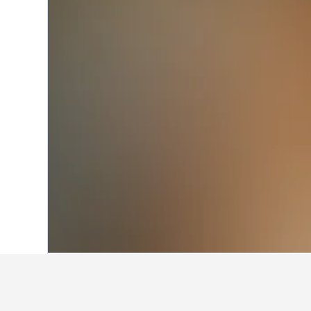
หน้าหลัก
เยอรมนี
303,490
ชเลสวิช-ฮ็อล