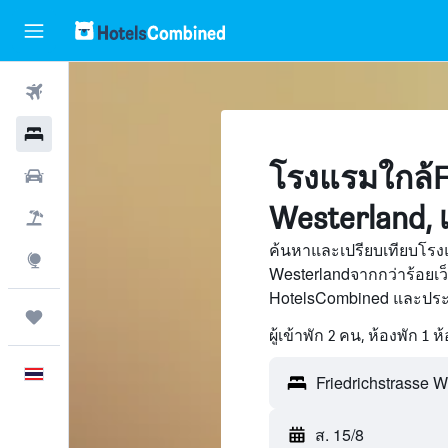
ตั๋วเครื่องบิน
โรงแรม
โรงแรมใกล้Fr
รถเช่า
Westerland, 
เที่ยวบิน+โรงแรม
ค้นหาและเปรียบเทียบโรงแ
สำรวจ
Westerlandจากกว่าร้อยเ
HotelsCombined และประห
ทริป
ผู้เข้าพัก 2 คน, ห้องพัก 1 ห
ภาษาไทย
ส. 15/8