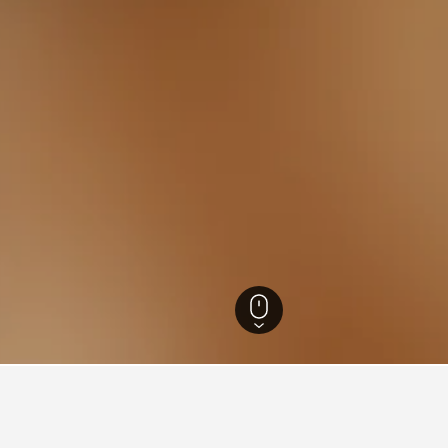
ชไตน์
48,859
เวสต์เตอร์แลนด์
4,602
Friedrichstrasse Westerland