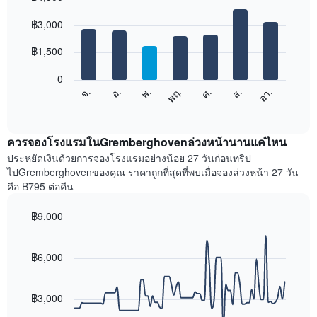
เดือน
Bar
Chart
graphic.
฿3,000
แผนภูมิ
chart
with
มี
7
฿1,500
แกน
bars.
X
1
0
แผนภูมิ
แกน
ศ.
พฤ.
พ.
อ.
จ.
อา.
ส.
ต่อ
End
แสดง
of
ไป
เดือน
interactive
นี้
chart
แผนภูมิ
แสดง
ควรจองโรงแรมในGremberghovenล่วงหน้านานแค่ไหน
มี
ราคา
ประหยัดเงินด้วยการจองโรงแรมอย่างน้อย 27 วันก่อนทริป
แกน
เฉลี่ย
ไปGremberghovenของคุณ ราคาถูกที่สุดที่พบเมื่อจองล่วงหน้า 27 วัน
Y
ของ
1
คือ ฿795 ต่อคืน
ห้อง
แกน
พัก
แแส
฿9,000
ใน
ดง
Line
แต่ละ
Chart
ราคา
graphic.
chart
วัน
เฉลี่ย
with
฿6,000
ของ
ของ
90
สัปดาห์
data
ห้อง
แผนภูมิ
points.
พัก
฿3,000
มี
แกน
แผนภูมิ