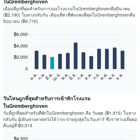
ในGremberghoven
เดือนที่ถูกที่สุดสำหรับการจองโรงแรมในGremberghovenคือมีนาคม
(฿2,190) ในทางกลับกัน เดือนที่ค่าที่พักแพงที่สุดในGremberghovenคือ
มิถุนายน (฿4,716)
฿6,000
Bar
Chart
฿4,000
graphic.
chart
with
12
฿2,000
bars.
0
แผนภูมิ
ม.ค.
ก.พ.
มี.ค.
เม.ย.
พ.ค.
มิ.ย.
ก.ค.
ส.ค.
ก.ย.
ต.ค.
พ.ย.
ธ.ค.
ต่อ
End
of
ไป
interactive
นี้
chart
แสดง
วันไหนถูกที่สุดสำหรับการเข้าพักโรงแรม
ราคา
ในGremberghoven
เฉลี่ย
วันที่ถูกที่สุดสำหรับที่พักในGremberghoven คือ วันพุธ (฿1,915) ในทาง
ของ
กลับกัน ผู้เดินทางคาดหวังได้ว่าจะจ่ายสูงสุดในวันเสาร์ ซึ่งราคาเฉลี่ยต่อ
ห้อง
คืนอยู่ที่ ฿3,919
พัก
ใน
฿4,500
แต่ละ