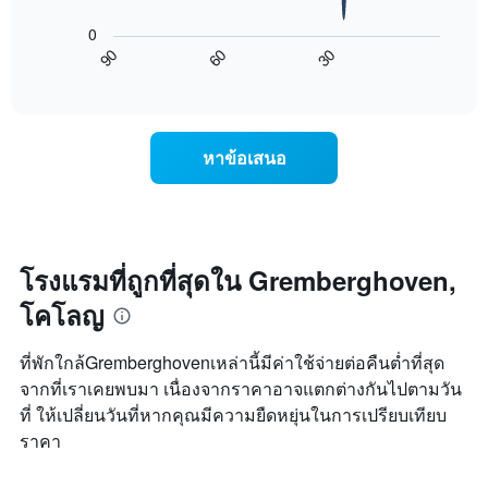
X
ต่อ
0
1
ไป
90
60
30
แกน
นี้
End
of
แสดง
แสดง
interactive
วัน
การ
chart
ของ
เปลี่ยนแปลง
สัปดาห์
ของ
หาข้อเสนอ
แผนภูมิ
ราคา
มี
ห้อง
แกน
พัก
Y
เมื่อ
1
ใกล้
แกน
ถึง
โรงแรมที่ถูกที่สุดใน Gremberghoven,
แแส
วัน
ดง
โคโลญ
ที่
ราคา
เข้า
เฉลี่ย
พัก
ที่พักใกล้Gremberghovenเหล่านี้มีค่าใช้จ่ายต่อคืนต่ำที่สุด
ของ
แผนภูมิ
จากที่เราเคยพบมา เนื่องจากราคาอาจแตกต่างกันไปตามวัน
ห้อง
มี
พัก
ที่ ให้เปลี่ยนวันที่หากคุณมีความยืดหยุ่นในการเปรียบเทียบ
แกน
X
ราคา
1
แกน