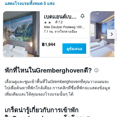
แสดง
แสดงโรงแรมทั้งหมด 5 แห่ง
จำนวน
วัน
เบดแอนด์เบรกฟาสต์ โฮเทล โคโลญ-พอร์ซ
ก่อน
การ
2 ดาว
ดี 7.2
เข้า
Alter Deutzer Postweg 100, โคโลญ, นอร์ทไรน์-เว็สท์ฟาเลิน, เยอรมนี
7.1 กม. จากใจกลางเมือง
พัก
แผนภูมิ
มี
฿1,944
แกน
ดูข้อเสนอ
Y
1
แกน
แแส
พักที่ไหนในGremberghovenดี?
ดง
ราคา
เลื่อนดูและซูมเข้าพื้นที่ในGremberghovenที่คุณวางแผนจะ
เฉลี่ย
ของ
ไปเพื่อค้นหาที่พักใกล้เคียง การคลิกที่ชื่อที่พักจะแสดงข้อมูล
ห้อง
เพิ่มเติมและให้คุณจองโรงแรมนั้นๆ ได้
พัก
เกร็ดน่ารู้เกี่ยวกับการเข้าพัก