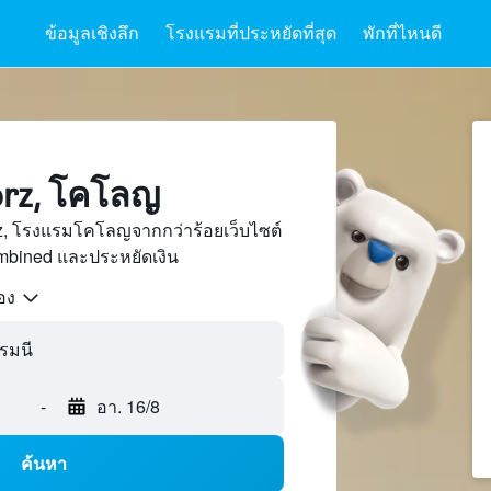
ข้อมูลเชิงลึก
โรงแรมที่ประหยัดที่สุด
พักที่ไหนดี
rz, โคโลญ
z, โรงแรมโคโลญจากกว่าร้อยเว็บไซต์
bined และประหยัดเงิน
้อง
-
อา. 16/8
ค้นหา