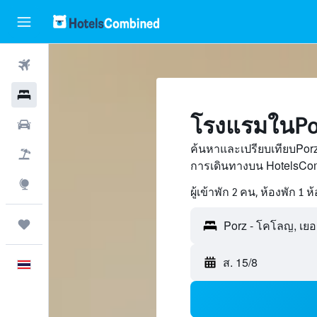
ตั๋วเครื่องบิน
โรงแรม
โรงแรมในPo
รถเช่า
ค้นหาและเปรียบเทียบPor
เที่ยวบิน+โรงแรม
การเดินทางบน HotelsCom
สำรวจ
ผู้เข้าพัก 2 คน, ห้องพัก 1 ห
ทริป
ส. 15/8
ภาษาไทย