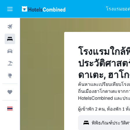
โรงแรมยอด
ตั๋วเครื่องบิน
โรงแรม
โรงแรมใกล้พ
รถเช่า
ประวัติศาสตร
เที่ยวบิน+โรงแรม
ดาเตะ, ฮาโ
สำรวจ
ค้นหาและเปรียบเทียบโรงแ
ถิ่นเมืองฮาโกดาเตะจากกว
ทริป
HotelsCombined และประห
ภาษาไทย
ผู้เข้าพัก 2 คน, ห้องพัก 1 ห