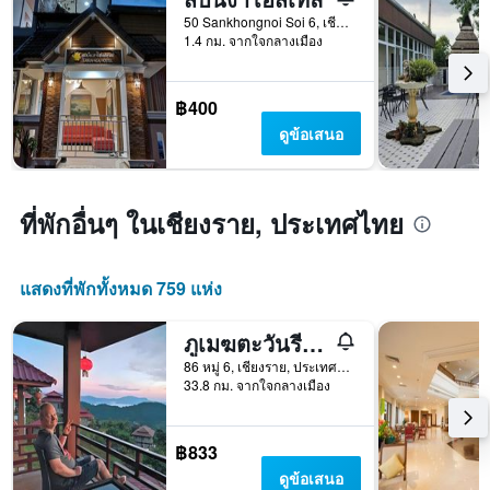
สัปดาห์
50 Sankhongnoi Soi 6, เชียงราย, ประเทศไทย
แผนภูมิ
1.4 กม. จากใจกลางเมือง
มี
แกน
Y
฿400
1
แกน
ดูข้อเสนอ
แแส
ดง
ราคา
เฉลี่ย
ที่พักอื่นๆ ในเชียงราย, ประเทศไทย
ของ
ห้อง
พัก
แสดงที่พักทั้งหมด 759 แห่ง
ภูเมฆตะวันรีสอร์ท
86 หมู่ 6, เชียงราย, ประเทศไทย
33.8 กม. จากใจกลางเมือง
฿833
ดูข้อเสนอ