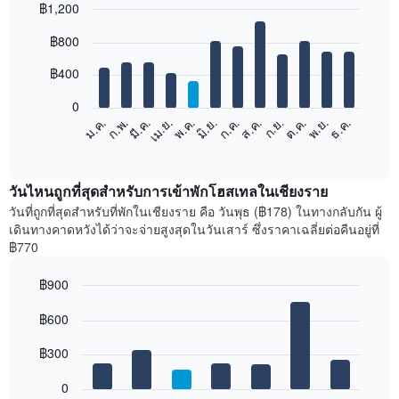
฿1,200
Bar
Chart
฿800
graphic.
chart
with
12
฿400
bars.
0
แผนภูมิ
ม.ค.
ก.พ.
มี.ค.
เม.ย.
พ.ค.
มิ.ย.
ก.ค.
ส.ค.
ก.ย.
ต.ค.
พ.ย.
ธ.ค.
ต่อ
End
of
ไป
interactive
นี้
chart
แสดง
วันไหนถูกที่สุดสำหรับการเข้าพักโฮสเทลในเชียงราย
ราคา
วันที่ถูกที่สุดสำหรับที่พักในเชียงราย คือ วันพุธ (฿178) ในทางกลับกัน ผู้
เฉลี่ย
เดินทางคาดหวังได้ว่าจะจ่ายสูงสุดในวันเสาร์ ซึ่งราคาเฉลี่ยต่อคืนอยู่ที่
ของ
฿770
ห้อง
พัก
฿900
ใน
Bar
แต่ละ
Chart
graphic.
฿600
chart
เดือน
with
แผนภูมิ
7
฿300
มี
bars.
แกน
0
X
แผนภูมิ