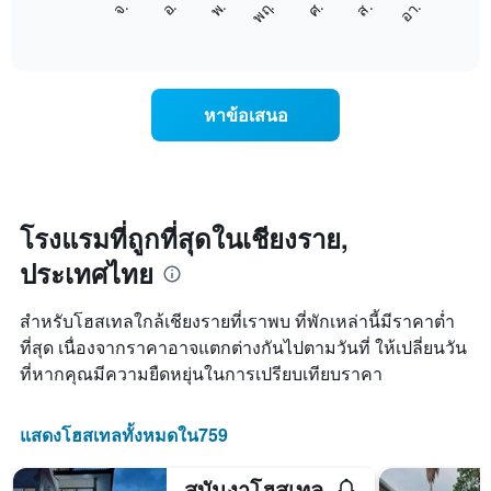
อ.
พฤ.
ส.
จ.
พ.
ศ.
อา.
1
ต่อ
End
แกน
of
ไป
interactive
แสดง
นี้
chart
เดือน
แสดง
แผนภูมิ
ราคา
หาข้อเสนอ
มี
เฉลี่ย
แกน
ของ
Y
ห้อง
1
พัก
แกน
ใน
แแส
แต่ละ
โรงแรมที่ถูกที่สุดในเชียงราย,
ดง
วัน
ราคา
ประเทศไทย
ของ
เฉลี่ย
สัปดาห์
ของ
แผนภูมิ
สำหรับโฮสเทลใกล้เชียงรายที่เราพบ ที่พักเหล่านี้มีราคาต่ำ
ห้อง
มี
พัก
ที่สุด เนื่องจากราคาอาจแตกต่างกันไปตามวันที่ ให้เปลี่ยนวัน
แกน
ที่หากคุณมีความยืดหยุ่นในการเปรียบเทียบราคา
X
1
แกน
แสดงโฮสเทลทั้งหมดใน759
แสดง
วัน
ของ
สบันงาโฮสเทล