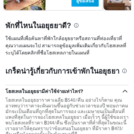
ดูข้อเสนอ
สัปดาห์
แผนภูมิ
มี
แกน
พักที่ไหนในอยุธยาดี?
Y
1
แกน
ใช้แผนที่เพื่อค้นหาที่พักใกล้อยุธยาหรือสถานที่ท่องเที่ยวที่
แแส
คุณวางแผนจะไป สามารถดูข้อมูลเพิ่มเติมเกี่ยวกับโฮสเทลที่
ดง
ระบุได้โดยคลิกที่ชื่อโฮสเทลภายในแผนที่
ราคา
เฉลี่ย
ของ
เกร็ดน่ารู้เกี่ยวกับการเข้าพักในอยุธยา
ห้อง
พัก
โฮสเทลในอยุธยามีค่าใช้จ่ายเท่าไหร่?
โฮสเทลในอยุธยาราคาเฉลี่ย ฿540/คืน อย่างไรก็ตาม คุณ
อาจพบว่าราคาจะผันผวนขึ้นอยู่กับช่วงเวลาของปี พฤษภาคม
มักจะเป็นเดือนที่ถูกที่สุดในการจอง และเมษายนเป็นเดือนที่
แพงที่สุดในการจองโฮสเทลในอยุธยา เมื่อเร็วๆ นี้ผู้ใช้ของเรา
พบโฮสเทลที่ราคา ฿244/คืน ซึ่งเป็นราคาที่ต่ำที่สุดในขณะนี้
เราอยากให้คุณทราบว่าข้อเสนอในอยุธยา ที่มีราคา ฿473/