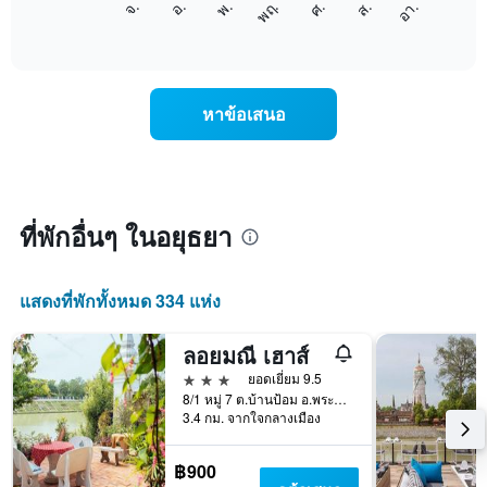
ศ.
พฤ.
พ.
อ.
จ.
อา.
ส.
1
ต่อ
End
แกน
of
ไป
interactive
แสดง
นี้
chart
เดือน
แสดง
แผนภูมิ
ราคา
หาข้อเสนอ
มี
เฉลี่ย
แกน
ของ
Y
ห้อง
1
พัก
แกน
ใน
แแส
แต่ละ
ที่พักอื่นๆ ในอยุธยา
ดง
วัน
ราคา
ของ
เฉลี่ย
สัปดาห์
แสดงที่พักทั้งหมด 334 แห่ง
ของ
แผนภูมิ
ห้อง
มี
พัก
แกน
ลอยมณี เฮาส์
X
3 ดาว
ยอดเยี่ยม 9.5
1
8/1 หมู่ 7 ต.บ้านป้อม อ.พระนครศรีอยุธยา จ.อยุธยา, อยุธยา, ประเทศไทย
แกน
3.4 กม. จากใจกลางเมือง
แสดง
วัน
฿900
ของ