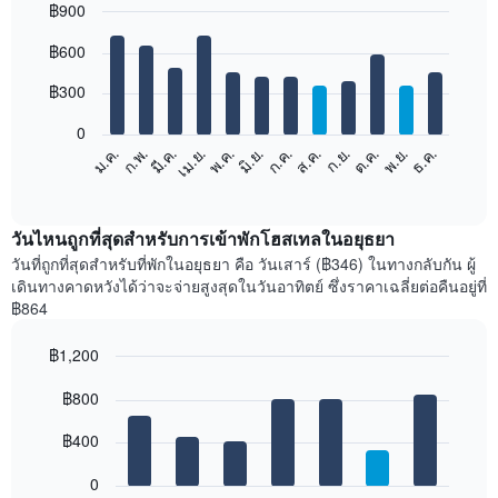
฿900
Bar
Chart
฿600
graphic.
chart
with
12
฿300
bars.
0
แผนภูมิ
ม.ค.
ก.พ.
มี.ค.
เม.ย.
พ.ค.
มิ.ย.
ก.ค.
ส.ค.
ก.ย.
ต.ค.
พ.ย.
ธ.ค.
ต่อ
End
of
ไป
interactive
นี้
chart
แสดง
วันไหนถูกที่สุดสำหรับการเข้าพักโฮสเทลในอยุธยา
ราคา
วันที่ถูกที่สุดสำหรับที่พักในอยุธยา คือ วันเสาร์ (฿346) ในทางกลับกัน ผู้
เฉลี่ย
เดินทางคาดหวังได้ว่าจะจ่ายสูงสุดในวันอาทิตย์ ซึ่งราคาเฉลี่ยต่อคืนอยู่ที่
ของ
฿864
ห้อง
พัก
฿1,200
ใน
Bar
แต่ละ
Chart
graphic.
฿800
chart
เดือน
with
แผนภูมิ
7
฿400
มี
bars.
แกน
0
X
แผนภูมิ