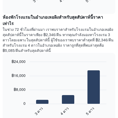
แสดง
End
แสดง
วัน
of
ราคา
interactive
ของ
เฉลี่ย
chart
สัปดาห์
ห้องพักโรงแรมในอำเภอเหอผิงสำหรับสุดสัปดาห์นี้ราคา
ของ
แผนภูมิ
ห้อง
เท่าไร
มี
พัก
ในช่วง 72 ชั่วโมงที่ผ่านมา เราพบราคาสำหรับโรงแรมในอำเภอเหอผิง
แกน
คืน
สุดสัปดาห์นี้ในราคาเพียง ฿2,346/คืน หากคุณกำลังมองหาโรงแรม 3
Y
นี้
ดาวโดยเฉพาะในสุดสัปดาห์นี้ ผู้ใช้ของเราพบราคาต่ำสุดที่ ฿2,346/คืน
1
ที่
สำหรับโรงแรม 4 ดาวในอำเภอเหอผิง ราคาถูกที่สุดที่พบล่าสุดคือ
แกน
พบ
แแส
฿5,085/คืนสำหรับสุดสัปดาห์นี้
ใน
ดง
ช่วง
ราคา
฿24,000
3
เฉลี่ย
วัน
Bar
Chart
ของ
graphic.
chart
ที่
ห้อง
฿16,000
with
ผ่าน
พัก
3
มา
bars.
โดย
฿8,000
รวบรวม
แผนภูมิ
ตาม
ต่อ
ระดับ
0
ไป
ดาว
4 ดาว
5 ดาว
3 ดาว
นี้
แผนภูมิ
End
แสดง
มี
of