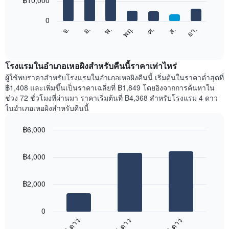
฿10,000
มี
bars.
แกน
0
X
แผนภูมิ
จ.
พฤ.
อา.
พ.
ส.
อ.
ศ.
1
ต่อ
End
แกน
of
ไป
interactive
แสดง
นี้
chart
เดือน
แสดง
โรงแรมในอำเภอเหอผิงสำหรับคืนนี้ราคาเท่าไหร่
แผนภูมิ
ราคา
ผู้ใช้พบราคาสำหรับโรงแรมในอำเภอเหอผิงคืนนี้ เริ่มต้นในราคาต่ำสุดที่
มี
เฉลี่ย
฿1,408 และเพิ่มขึ้นเป็นราคาเฉลี่ยที่ ฿1,849 โดยอิงจากการค้นหาใน
แกน
ของ
ช่วง 72 ชั่วโมงที่ผ่านมา ราคาเริ่มต้นที่ ฿4,368 สำหรับโรงแรม 4 ดาว
Y
ห้อง
ในอำเภอเหอผิงสำหรับคืนนี้
1
พัก
แกน
ใน
แแส
฿6,000
แต่ละ
ดง
Bar
วัน
Chart
ราคา
graphic.
chart
ของ
฿4,000
with
เฉลี่ย
สัปดาห์
3
ของ
แผนภูมิ
bars.
ห้อง
มี
฿2,000
พัก
แกน
แผนภูมิ
X
ต่อ
1
0
ไป
แกน
3 ดาว
4 ดาว
5 ดาว
นี้