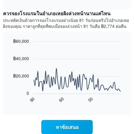
ราคา
interactive
แกน
เฉลี่ย
chart
X
ควรจองโรงแรมในอำเภอเหอผิงล่วงหน้านานแค่ไหน
ของ
1
ห้อง
ประหยัดเงินด้วยการจองโรงแรมอย่างน้อย 81 วันก่อนทริปไปอำเภอเหอ
แกน
พัก
ผิงของคุณ ราคาถูกที่สุดที่พบเมื่อจองล่วงหน้า 81 วันคือ ฿2,774 ต่อคืน
แสดง
ใน
หมวด
สุด
หมู่
฿60,000
สัปดาห์
โรงแรม
นี้
Line
Chart
ตาม
graphic.
chart
ที่
จำนวน
with
฿40,000
พบ
ดาว
90
ใน
แผนภูมิ
data
ช่วง
points.
มี
฿20,000
3
แกน
วัน
แผนภูมิ
Y
ที่
ต่อ
1
ผ่าน
0
ไป
แกน
มา
90
60
30
นี้
แสดง
End
โดย
of
แสดง
ราคา
interactive
รวบรวม
การ
เฉลี่ย
chart
ตาม
เปลี่ยนแปลง
ของ
ระดับ
ของ
ห้อง
หาข้อเสนอ
ดาว
ราคา
พัก
แผนภูมิ