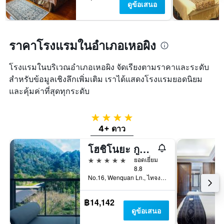
พัก
ดูข้อเสนอ
แกน
ใน
Y
ช่วง
1
สุด
แกน
สัปดาห์
ราคาโรงแรมในอำเภอเหอผิง
แแส
นี้
ดง
ที่
ราคา
โรงแรมในบริเวณอำเภอเหอผิง จัดเรียงตามราคาและระดับ
พบ
เฉลี่ย
ใน
สำหรับข้อมูลเชิงลึกเพิ่มเติม เราได้แสดงโรงแรมยอดนิยม
ของ
ช่วง
และคุ้มค่าที่สุดทุกระดับ
ห้อง
3
พัก
วัน
ที่
4 ดาว
ผ่าน
4+ ดาว
มา
โฮชิโนยะ กูกวน
5 ดาว
ยอดเยี่ยม
8.8
No.16, Wenquan Ln., ไทจง, ไต้หวัน
฿14,142
ดูข้อเสนอ