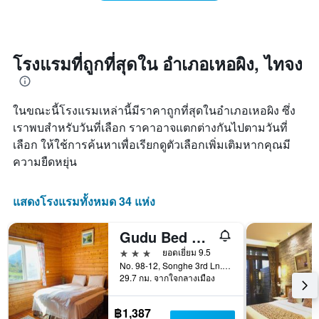
ห้อง
คืน
มี
พัก
นี้
แกน
เมื่อ
ซึ่ง
X
ใกล้
พบใน
1
ถึง
3
โรงแรมที่ถูกที่สุดใน อำเภอเหอผิง, ไทจง
แกน
วัน
วัน
แสดง
ที่
ที่
หมวด
เข้า
ผ่าน
หมู่
ในขณะนี้โรงแรมเหล่านี้มีราคาถูกที่สุดในอำเภอเหอผิง ซึ่ง
พัก
มา
โรงแรม
แผนภูมิ
เราพบสำหรับวันที่เลือก ราคาอาจแตกต่างกันไปตามวันที่
ตาม
มี
เลือก ให้ใช้การค้นหาเพื่อเรียกดูตัวเลือกเพิ่มเติมหากคุณมี
จำนวน
แกน
ดาว
ความยืดหยุ่น
X
แผนภูมิ
1
มี
แกน
แกน
แสดงโรงแรมทั้งหมด 34 แห่ง
แสดง
Y
จำนวน
1
วัน
Gudu Bed And Breakfast
แกน
ก่อน
3 ดาว
ยอดเยี่ยม 9.5
แสดง
การ
No. 98-12, Songhe 3rd Ln., Sec. 1, Dongguan Rd., Heping Dist., Taichung City, Taiwan (R.O.C.), ไทจง, ไต้หวัน
ราคา
เข้า
29.7 กม. จากใจกลางเมือง
เฉลี่ย
พัก
ของ
แผนภูมิ
ห้อง
฿1,387
มี