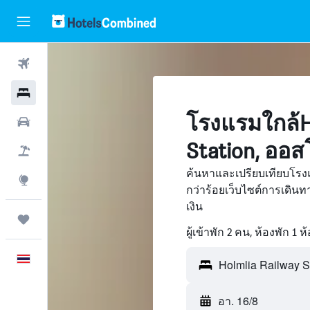
ตั๋วเครื่องบิน
โรงแรม
โรงแรมใกล้Ho
รถเช่า
Station, ออส
เที่ยวบิน+โรงแรม
ค้นหาและเปรียบเทียบโรงแ
สำรวจ
กว่าร้อยเว็บไซต์การเดิ
เงิน
ทริป
ผู้เข้าพัก 2 คน, ห้องพัก 1 ห
ภาษาไทย
อา. 16/8