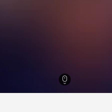
ันออก
7,644
เขตปกครองออสโล
1,167
ออสโล
1,167
Holmlia Railway Stat