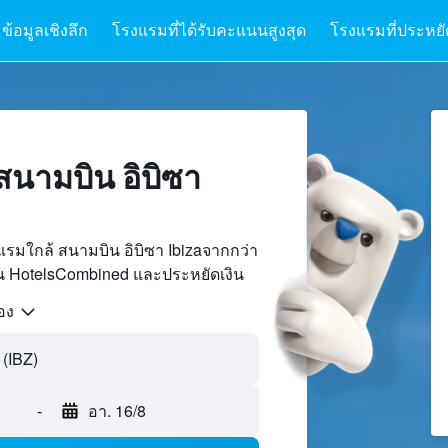
ข้อมูลเชิงลึก
โรงแรมที่ได้รับคะแนนสูงสุด
โรงแรมที่ประหยัด
สนามบิน อิบิซา
รมใกล้ สนามบิน อิบิซา Ibizaจากกว่า
บน HotelsCombined และประหยัดเงิน
้อง
 (IBZ)
-
อา. 16/8