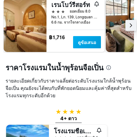
เรนโบว์รีสอร์ท
3 ดาว
ยอดเยี่ยม 8.0
No.1, Ln. 139, Longquan Rd, เป่ยหนาน, ไต้หวัน
6.6 กม. จากใจกลางเมือง
฿1,716
ดูข้อเสนอ
ราคาโรงแรมในน้ำพุร้อนจือเปิ่น
รายละเอียดเกี่ยวกับราคาเฉลี่ยต่อระดับโรงแรมใกล้น้ำพุร้อน
จือเปิ่น คุณยังจะได้พบกับที่พักยอดนิยมและคุ้มค่าที่สุดสำหรับ
โรงแรมทุกระดับอีกด้วย
4 ดาว
4+ ดาว
โรงแรมชือเพิน เซ็นจูรี่