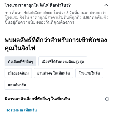
ผ่าน
โรงแรมราคาถูกใน จิงไห่ คือเท่าไหร่?
มา
โดย
การค้นหา HotelsCombined ในช่วง 3 วันที่ผ่านมาบ่งบอกว่า
รวบรวม
โรงแรม จิงไห่ ราคาถูกมีราคาเริ่มต้นที่ถูกถึง ฿367 ต่อคืน ซึ่ง
ตาม
ขึ้นอยู่กับความนิยมของวันที่คุณต้องการ
ระดับ
ดาว
แผนภูมิ
พบผลลัพธ์ที่ดีกว่าสำหรับการเข้าพักของ
มี
แกน
คุณในจิงไห่
X
1
แกน
ตัวเลือกที่พักอื่นๆ
เมืองที่ได้รับความนิยมสูงสุด
แสดง
หมวด
เมืองยอดนิยม
ย่านต่างๆ ในเทียนจิน
โรงแรมในจีน
หมู่
โรงแรม
ตาม
แลนด์มาร์ค
จำนวน
ดาว
แผนภูมิ
พิจารณาตัวเลือกที่พักอื่นๆ ในเทียนจิน
มี
แกน
Hostels in เทียนจิน
Y