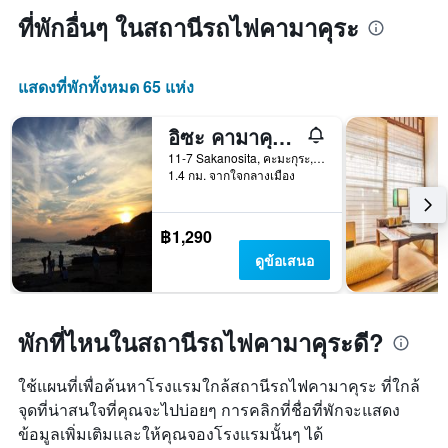
ที่พักอื่นๆ ในสถานีรถไฟคามาคุระ
แสดงที่พักทั้งหมด 65 แห่ง
อิซะ คามาคุระ เกสต์เฮาส์ แอนด์ บาร์ - โฮสเทล
11-7 Sakanosita, คะมะกุระ, ญี่ปุ่น
1.4 กม. จากใจกลางเมือง
฿1,290
ดูข้อเสนอ
พักที่ไหนในสถานีรถไฟคามาคุระดี?
ใช้แผนที่เพื่อค้นหาโรงแรมใกล้สถานีรถไฟคามาคุระ ที่ใกล้
จุดที่น่าสนใจที่คุณจะไปบ่อยๆ การคลิกที่ชื่อที่พักจะแสดง
ข้อมูลเพิ่มเติมและให้คุณจองโรงแรมนั้นๆ ได้