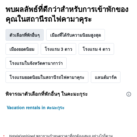
พบผลลัพธ์ที่ดีกว่าสำหรับการเข้าพักของ
คุณในสถานีรถไฟคามาคุระ
ตัวเลือกที่พักอื่นๆ
เมืองที่ได้รับความนิยมสูงสุด
เมืองยอดนิยม
โรงแรม 3 ดาว
โรงแรม 4 ดาว
โรงแรมในจังหวัดคานากาว่า
โรงแรมยอดนิยมในสถานีรถไฟคามาคุระ
แลนด์มาร์ค
พิจารณาตัวเลือกที่พักอื่นๆ ในคะมะกุระ
Vacation rentals in คะมะกุระ
*
HotelsCombined พยายามกำหนดราคาที่ถูกต้องเสมอ อย่างไรก็ตาม