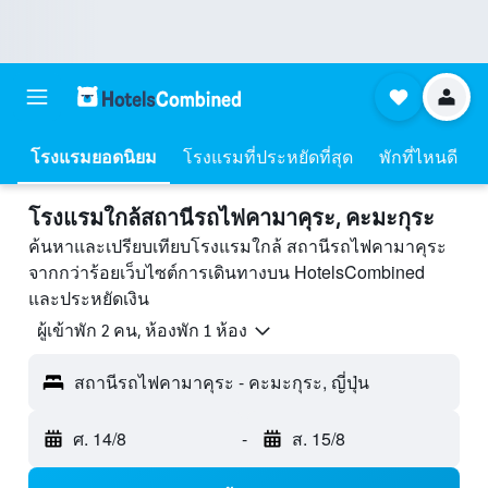
โรงแรมยอดนิยม
โรงแรมที่ประหยัดที่สุด
พักที่ไหนดี
โรงแรมใกล้สถานีรถไฟคามาคุระ, คะมะกุระ
ค้นหาและเปรียบเทียบโรงแรมใกล้ สถานีรถไฟคามาคุระ
จากกว่าร้อยเว็บไซต์การเดินทางบน HotelsCombined
และประหยัดเงิน
ผู้เข้าพัก 2 คน, ห้องพัก 1 ห้อง
สถานีรถไฟคามาคุระ - คะมะกุระ, ญี่ปุ่น
ศ. 14/8
-
ส. 15/8