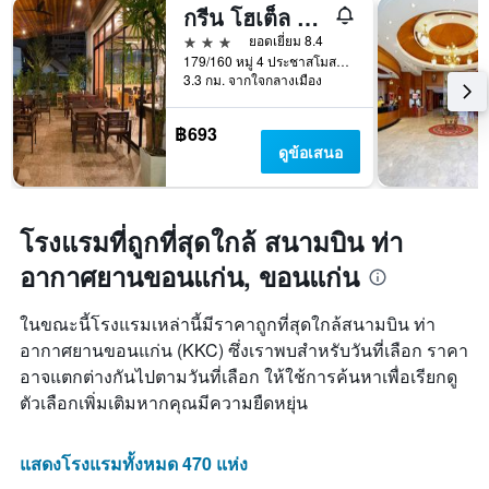
จำนวน
กรีน โฮเต็ล แอนด์ รีสอร์ท
วัน
3 ดาว
ยอดเยี่ยม 8.4
ก่อน
179/160 หมู่ 4 ประชาสโมสร ซอย 38, ตัวเมืองขอนแก่น ไทย, ขอนแก่น, ประเทศไทย
การ
3.3 กม. จากใจกลางเมือง
เข้า
พัก
แผนภูมิ
฿693
มี
ดูข้อเสนอ
แกน
Y
1
แกน
โรงแรมที่ถูกที่สุดใกล้ สนามบิน ท่า
แแส
อากาศยานขอนแก่น, ขอนแก่น
ดง
ราคา
เฉลี่ย
ในขณะนี้โรงแรมเหล่านี้มีราคาถูกที่สุดใกล้สนามบิน ท่า
ของ
อากาศยานขอนแก่น (KKC) ซึ่งเราพบสำหรับวันที่เลือก ราคา
ห้อง
อาจแตกต่างกันไปตามวันที่เลือก ให้ใช้การค้นหาเพื่อเรียกดู
พัก
ตัวเลือกเพิ่มเติมหากคุณมีความยืดหยุ่น
แสดงโรงแรมทั้งหมด 470 แห่ง