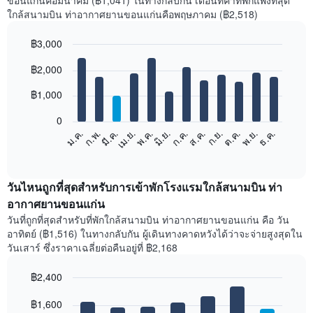
ขอนแก่นคือมีนาคม (฿1,041) ในทางกลับกัน เดือนที่ค่าที่พักแพงที่สุด
ใกล้สนามบิน ท่าอากาศยานขอนแก่นคือพฤษภาคม (฿2,518)
฿3,000
Bar
Chart
฿2,000
graphic.
chart
with
12
฿1,000
bars.
0
แผนภูมิ
ม.ค.
ก.พ.
มี.ค.
เม.ย.
พ.ค.
มิ.ย.
ก.ค.
ส.ค.
ก.ย.
ต.ค.
พ.ย.
ธ.ค.
ต่อ
End
of
ไป
interactive
นี้
chart
แสดง
วันไหนถูกที่สุดสำหรับการเข้าพักโรงแรมใกล้สนามบิน ท่า
ราคา
อากาศยานขอนแก่น
เฉลี่ย
วันที่ถูกที่สุดสำหรับที่พักใกล้สนามบิน ท่าอากาศยานขอนแก่น คือ วัน
ของ
อาทิตย์ (฿1,516) ในทางกลับกัน ผู้เดินทางคาดหวังได้ว่าจะจ่ายสูงสุดใน
ห้อง
วันเสาร์ ซึ่งราคาเฉลี่ยต่อคืนอยู่ที่ ฿2,168
พัก
ใน
฿2,400
แต่ละ
เดือน
Bar
Chart
graphic.
฿1,600
แผนภูมิ
chart