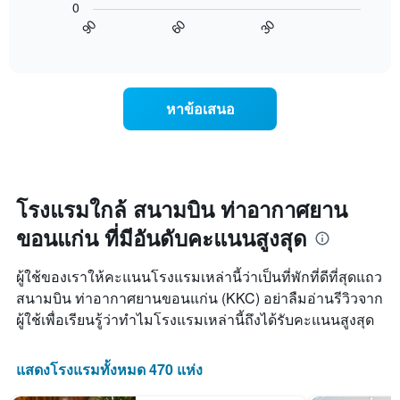
แกน
0
ไป
แสดง
60
30
90
นี้
End
วัน
of
แสดง
interactive
ของ
การ
chart
สัปดาห์
เปลี่ยนแปลง
แผนภูมิ
ของ
หาข้อเสนอ
มี
ราคา
แกน
ห้อง
Y
พัก
1
เมื่อ
แกน
ใกล้
แแส
ถึง
โรงแรมใกล้ สนามบิน ท่าอากาศยาน
ดง
วัน
ราคา
ขอนแก่น ที่มีอันดับคะแนนสูงสุด
ที่
เฉลี่ย
เข้า
ของ
พัก
ผู้ใช้ของเราให้คะแนนโรงแรมเหล่านี้ว่าเป็นที่พักที่ดีที่สุดแถว
ห้อง
แผนภูมิ
พัก
สนามบิน ท่าอากาศยานขอนแก่น (KKC) อย่าลืมอ่านรีวิวจาก
มี
ผู้ใช้เพื่อเรียนรู้ว่าทำไมโรงแรมเหล่านี้ถึงได้รับคะแนนสูงสุด
แกน
X
1
แสดงโรงแรมทั้งหมด 470 แห่ง
แกน
แสดง