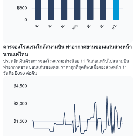
with
มี
7
฿800
แกน
bars.
X
1
0
แผนภูมิ
แกน
ศ.
พฤ.
พ.
อ.
จ.
อา.
ส.
ต่อ
End
แสดง
of
ไป
เดือน
interactive
นี้
chart
แผนภูมิ
แสดง
ควรจองโรงแรมใกล้สนามบิน ท่าอากาศยานขอนแก่นล่วงหน้า
มี
ราคา
นานแค่ไหน
แกน
เฉลี่ย
Y
ประหยัดเงินด้วยการจองโรงแรมอย่างน้อย 11 วันก่อนทริปไปสนามบิน
ของ
1
ท่าอากาศยานขอนแก่นของคุณ ราคาถูกที่สุดที่พบเมื่อจองล่วงหน้า 11
ห้อง
แกน
วันคือ ฿396 ต่อคืน
พัก
แแส
ใน
ดง
฿4,500
แต่ละ
ราคา
วัน
Line
Chart
เฉลี่ย
graphic.
ของ
chart
ของ
with
฿3,000
สัปดาห์
ห้อง
90
แผนภูมิ
พัก
data
มี
points.
แกน
฿1,500
X
แผนภูมิ
1
ต่อ