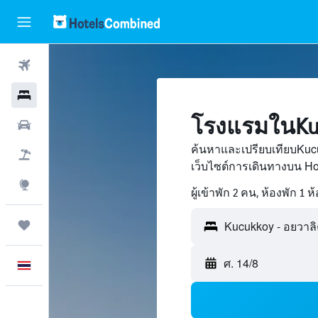
ตั๋วเครื่องบิน
โรงแรม
โรงแรมในKuc
รถเช่า
ค้นหาและเปรียบเทียบKuc
เที่ยวบิน+โรงแรม
เว็บไซต์การเดินทางบน H
สำรวจ
ผู้เข้าพัก 2 คน, ห้องพัก 1 ห
ทริป
ศ. 14/8
ภาษาไทย