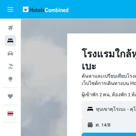
ตั๋วเครื่องบิน
โรงแรม
โรงแรมใกล้หุ
รถเช่า
เบะ
เที่ยวบิน+โรงแรม
ค้นหาและเปรียบเทียบโรงแ
สำรวจ
เว็บไซต์การเดินทางบน H
ผู้เข้าพัก 2 คน, ห้องพัก 1 ห
ทริป
ภาษาไทย
ศ. 14/8