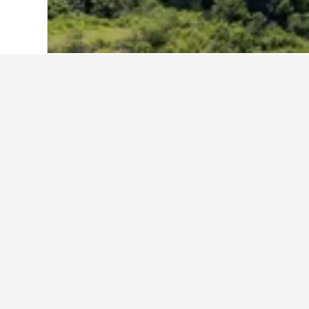
หน้าหลัก
ญี่ปุ่น
95,492
จังหวัดโทยามะ
4
โรงแรมที่ถูกที่สุ
สำหรับโรงแรมใกล้หุบเขาคุโรเบะที่เร
เติมหากคุณมีความยืดหยุ่น
แสดงโรงแรมทั้งหมด 15 แห่ง
3 ด
Unazu
13.5 