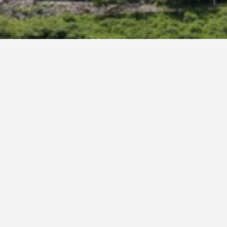
ือก ให้ใช้การค้นหาเพื่อเรียกดูตัวเลือกเพิ่ม
เอ็นไตจิโซะ
3 ดาว
ยอดเยี่ยม 8.5
53 Unazukionsen, คุโรเบะ, ญี่ปุ่น
13.3 กม. จากใจกลางเมือง