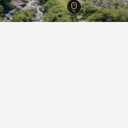
82
คุโรเบะ
28
หุบเขาคุโรเบะ
ดใกล้ หุบเขาคุโรเบะ, คุโรเบะ
าพบ ที่พักเหล่านี้มีราคาต่ำที่สุด ราคาอาจแตกต่างกันไปตามวันที่เล
คุโรเบะ อุนาซูกิ ออนเซ็น ยามาโนฮะ (โอริกซ์ โฮเทลส์ แอนด์ รีสอร์ต)
าว
ยอดเยี่ยม 8.9
kionsen 352-7, คุโรเบะ, ญี่ปุ่น
กม. จากใจกลางเมือง