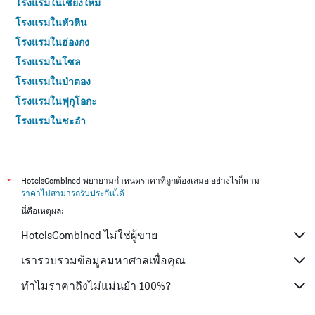
โรงแรมในเชียงใหม่
โรงแรมในหัวหิน
โรงแรมในฮ่องกง
โรงแรมในโซล
โรงแรมในป่าตอง
โรงแรมในฟุกุโอกะ
โรงแรมในชะอำ
โรงแรมในกระบี่
โรงแรมในซัปโปโร
โรงแรมในเกาะสมุย
*
HotelsCombined พยายามกำหนดราคาที่ถูกต้องเสมอ อย่างไรก็ตาม
ราคาไม่สามารถรับประกันได้
โรงแรมในเซี่ยงไฮ้
นี่คือเหตุผล:
โรงแรมในเกาะช้าง (ตราด)
HotelsCombined ไม่ใช่ผู้ขาย
โรงแรมในไทเป
โรงแรมในหาดใหญ่
เรารวบรวมข้อมูลมหาศาลเพื่อคุณ
โรงแรมในชลบุรี
ทำไมราคาถึงไม่แม่นยำ 100%?
โรงแรมในภูเก็ต