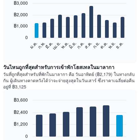
฿3,000
Bar
Chart
฿2,000
graphic.
chart
with
12
฿1,000
bars.
0
แผนภูมิ
ม.ค.
ก.พ.
มี.ค.
เม.ย.
พ.ค.
มิ.ย.
ก.ค.
ส.ค.
ก.ย.
ต.ค.
พ.ย.
ธ.ค.
ต่อ
End
of
ไป
interactive
นี้
chart
แสดง
วันไหนถูกที่สุดสำหรับการเข้าพักโฮสเทลในมาลากา
ราคา
วันที่ถูกที่สุดสำหรับที่พักในมาลากา คือ วันอาทิตย์ (฿2,179) ในทางกลับ
เฉลี่ย
กัน ผู้เดินทางคาดหวังได้ว่าจะจ่ายสูงสุดในวันเสาร์ ซึ่งราคาเฉลี่ยต่อคืน
ของ
อยู่ที่ ฿3,125
ห้อง
พัก
฿3,600
ใน
Bar
แต่ละ
Chart
graphic.
฿2,400
chart
เดือน
with
แผนภูมิ
7
฿1,200
มี
bars.
แกน
0
X
แผนภูมิ