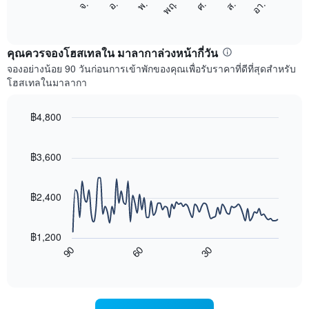
ศ.
พฤ.
พ.
อ.
จ.
อา.
ส.
1
ต่อ
End
แกน
of
ไป
interactive
แสดง
นี้
chart
เดือน
แสดง
คุณควรจองโฮสเทลใน มาลากาล่วงหน้ากี่วัน
แผนภูมิ
ราคา
จองอย่างน้อย 90 วันก่อนการเข้าพักของคุณเพื่อรับราคาที่ดีที่สุดสำหรับ
มี
เฉลี่ย
โฮสเทลในมาลากา
แกน
ของ
Y
ห้อง
1
พัก
฿4,800
แกน
ใน
Line
Chart
แแส
แต่ละ
graphic.
chart
ดง
with
วัน
฿3,600
ราคา
90
ของ
data
เฉลี่ย
สัปดาห์
points.
ของ
แผนภูมิ
฿2,400
ห้อง
มี
แผนภูมิ
พัก
แกน
ต่อ
X
฿1,200
ไป
1
90
60
30
นี้
End
แกน
of
แสดง
แสดง
interactive
การ
chart
วัน
เปลี่ยนแปลง
ของ
ของ