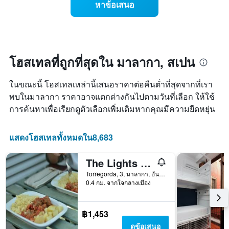
สัปดาห์
หาข้อเสนอ
ราคา
แผนภูมิ
ห้อง
มี
พัก
แกน
เมื่อ
Y
ใกล้
1
ถึง
โฮสเทลที่ถูกที่สุดใน มาลากา, สเปน
แกน
วัน
แแส
ที่
ดง
ในขณะนี้ โฮสเทลเหล่านี้เสนอราคาต่อคืนต่ำที่สุดจากที่เรา
เข้า
ราคา
พัก
พบในมาลากา ราคาอาจแตกต่างกันไปตามวันที่เลือก ให้ใช้
เฉลี่ย
แผนภูมิ
การค้นหาเพื่อเรียกดูตัวเลือกเพิ่มเติมหากคุณมีความยืดหยุ่น
ของ
มี
ห้อง
แกน
พัก
X
แสดงโฮสเทลทั้งหมดใน8,683
1
แกน
The Lights Hostel
แสดง
จำนวน
Torregorda, 3, มาลากา, อันดาลูซีอา, สเปน
วัน
0.4 กม. จากใจกลางเมือง
ก่อน
การ
เข้า
฿1,453
พัก
ดูข้อเสนอ