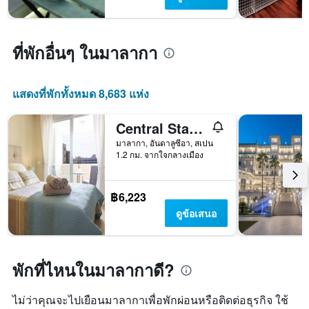
แผนภูมิ
มี
แกน
Y
ที่พักอื่นๆ ในมาลากา
1
แกน
แแส
แสดงที่พักทั้งหมด 8,683 แห่ง
ดง
ราคา
เฉลี่ย
Central Station Exclusive
ของ
มาลากา, อันดาลูซีอา, สเปน
ห้อง
1.2 กม. จากใจกลางเมือง
พัก
฿6,223
ดูข้อเสนอ
พักที่ไหนในมาลากาดี?
ไม่ว่าคุณจะไปเยือนมาลากาเพื่อพักผ่อนหรือติดต่อธุรกิจ ใช้