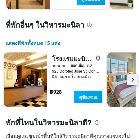
ที่พักอื่นๆ ในวิหารมะนิลา
แสดงที่พักทั้งหมด 15 แห่ง
โรงแรมมะนิลาแกรนด์โอเปร่า
3 ดาว
ยอดเยี่ยม 8.0
925 Doroteo Jose St. Cor Rizal Ave., มะนิลา, ฟิลิปปินส์
0.5 กม. จากใจกลางเมือง
฿928
ดูข้อเสนอ
พักที่ไหนในวิหารมะนิลาดี?
เลื่อนดูและซูมเข้าพื้นที่ใกล้วิหารมะนิลาที่คุณวางแผนจะไป