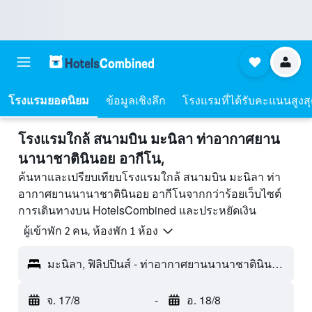
โรงแรมยอดนิยม
ข้อมูลเชิงลึก
โรงแรมที่ได้รับคะแนนสูงส
โรงแรมใกล้ สนามบิน มะนิลา ท่าอากาศยาน
นานาชาตินินอย อากีโน,
ค้นหาและเปรียบเทียบโรงแรมใกล้ สนามบิน มะนิลา ท่า
อากาศยานนานาชาตินินอย อากีโนจากกว่าร้อยเว็บไซต์
การเดินทางบน HotelsCombined และประหยัดเงิน
ผู้เข้าพัก 2 คน, ห้องพัก 1 ห้อง
มะนิลา, ฟิลิปปินส์ - ท่าอากาศยานนานาชาตินินอย อากีโน (MNL)
จ. 17/8
-
อ. 18/8