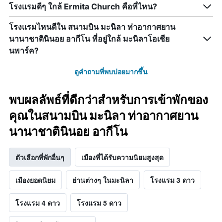
โรงแรมดีๆ ใกล้ Ermita Church คือที่ไหน?
โรงแรมไหนดีใน สนามบิน มะนิลา ท่าอากาศยาน
นานาชาตินินอย อากีโน ที่อยู่ใกล้ มะนิลาโอเชีย
นพาร์ค?
ดูคำถามที่พบบ่อยมากขึ้น
พบผลลัพธ์ที่ดีกว่าสำหรับการเข้าพักของ
คุณในสนามบิน มะนิลา ท่าอากาศยาน
นานาชาตินินอย อากีโน
ตัวเลือกที่พักอื่นๆ
เมืองที่ได้รับความนิยมสูงสุด
เมืองยอดนิยม
ย่านต่างๆ ในมะนิลา
โรงแรม 3 ดาว
โรงแรม 4 ดาว
โรงแรม 5 ดาว