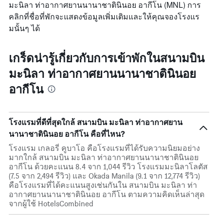
มะนิลา ท่าอากาศยานนานาชาตินินอย อากีโน (MNL) การ
คลิกที่ชื่อที่พักจะแสดงข้อมูลเพิ่มเติมและให้คุณจองโรงแร
มนั้นๆ ได้
เกร็ดน่ารู้เกี่ยวกับการเข้าพักในสนามบิน
มะนิลา ท่าอากาศยานนานาชาตินินอย
อากีโน
โรงแรมที่ดีที่สุดใกล้ สนามบิน มะนิลา ท่าอากาศยาน
นานาชาตินินอย อากีโน คือที่ไหน?
โรงแรม เกลอรี่ คูบาโอ คือโรงแรมที่ได้รับความนิยมอย่าง
มากใกล้ สนามบิน มะนิลา ท่าอากาศยานนานาชาตินินอย
อากีโน ด้วยคะแนน 8.4 จาก 1,044 รีวิว โรงแรมมะนิลาโลตัส
(7.5 จาก 2,494 รีวิว) และ Okada Manila (9.1 จาก 12,774 รีวิว)
คือโรงแรมที่ได้คะแนนสูงเช่นกันใน สนามบิน มะนิลา ท่า
อากาศยานนานาชาตินินอย อากีโน ตามความคิดเห็นล่าสุด
จากผู้ใช้ HotelsCombined