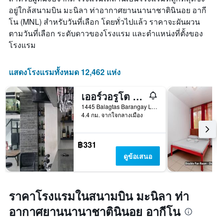
อยู่ใกล้สนามบิน มะนิลา ท่าอากาศยานนานาชาตินินอย อากี
โน (MNL) สำหรับวันที่เลือก โดยทั่วไปแล้ว ราคาจะผันผวน
ตามวันที่เลือก ระดับดาวของโรงแรม และตำแหน่งที่ตั้งของ
โรงแรม
แสดงโรงแรมทั้งหมด 12,462 แห่ง
เออร์วอรูโต โฮสเทล มากาตี
1445 Balagtas Barangay La Paz, มะนิลา, ฟิลิปปินส์
4.4 กม. จากใจกลางเมือง
฿331
ดูข้อเสนอ
ราคาโรงแรมในสนามบิน มะนิลา ท่า
อากาศยานนานาชาตินินอย อากีโน