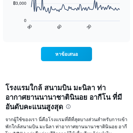
แกน
฿3,000
X
แผนภูมิ
1
ต่อ
แกน
0
ไป
แสดง
60
30
90
นี้
End
วัน
of
แสดง
interactive
ของ
การ
chart
สัปดาห์
เปลี่ยนแปลง
แผนภูมิ
ของ
หาข้อเสนอ
มี
ราคา
แกน
ห้อง
Y
พัก
1
เมื่อ
แกน
ใกล้
แแส
ถึง
โรงแรมใกล้ สนามบิน มะนิลา ท่า
ดง
วัน
ราคา
อากาศยานนานาชาตินินอย อากีโน ที่มี
ที่
เฉลี่ย
เข้า
อันดับคะแนนสูงสุด
ของ
พัก
ห้อง
แผนภูมิ
พัก
มี
จากผู้ใช้ของเรา นี่คือโรงแรมที่ดีที่สุดบางส่วนสำหรับการเข้า
แกน
พักใกล้สนามบิน มะนิลา ท่าอากาศยานนานาชาตินินอย อากี
X