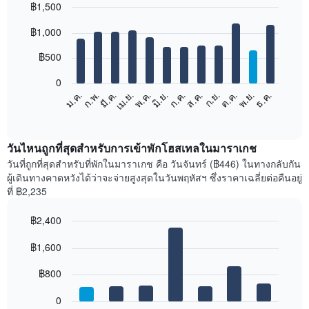
฿1,500
Bar
Chart
฿1,000
graphic.
chart
with
12
฿500
bars.
0
แผนภูมิ
ม.ค.
ก.พ.
มี.ค.
เม.ย.
พ.ค.
มิ.ย.
ก.ค.
ส.ค.
ก.ย.
ต.ค.
พ.ย.
ธ.ค.
ต่อ
End
of
ไป
interactive
นี้
chart
แสดง
วันไหนถูกที่สุดสำหรับการเข้าพักโฮสเทลในมาราเกช
ราคา
วันที่ถูกที่สุดสำหรับที่พักในมาราเกช คือ วันจันทร์ (฿446) ในทางกลับกัน
เฉลี่ย
ผู้เดินทางคาดหวังได้ว่าจะจ่ายสูงสุดในวันพฤหัสฯ ซึ่งราคาเฉลี่ยต่อคืนอยู่
ของ
ที่ ฿2,235
ห้อง
พัก
฿2,400
ใน
Bar
แต่ละ
Chart
graphic.
฿1,600
chart
เดือน
with
แผนภูมิ
7
฿800
มี
bars.
แกน
0
X
แผนภูมิ