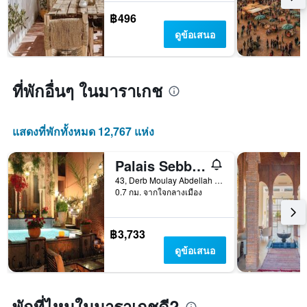
แผนภูมิ
มี
฿496
แกน
ดูข้อเสนอ
Y
1
แกน
แแส
ที่พักอื่นๆ ในมาราเกช
ดง
ราคา
เฉลี่ย
แสดงที่พักทั้งหมด 12,767 แห่ง
ของ
ห้อง
พัก
Palais Sebban
43, Derb Moulay Abdellah Ben Hssein, มาราเกช, โมร็อกโก
0.7 กม. จากใจกลางเมือง
฿3,733
ดูข้อเสนอ
พักที่ไหนในมาราเกชดี?