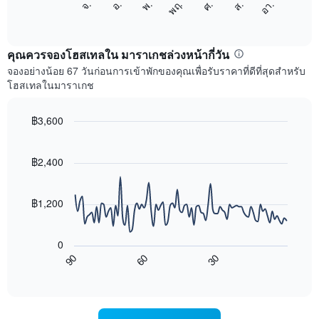
ศ.
พฤ.
พ.
อ.
จ.
อา.
ส.
1
ต่อ
End
แกน
of
ไป
interactive
แสดง
นี้
chart
เดือน
แสดง
คุณควรจองโฮสเทลใน มาราเกชล่วงหน้ากี่วัน
แผนภูมิ
ราคา
จองอย่างน้อย 67 วันก่อนการเข้าพักของคุณเพื่อรับราคาที่ดีที่สุดสำหรับ
มี
เฉลี่ย
โฮสเทลในมาราเกช
แกน
ของ
Y
ห้อง
1
พัก
฿3,600
แกน
ใน
Line
Chart
แแส
แต่ละ
graphic.
chart
ดง
with
วัน
฿2,400
ราคา
90
ของ
data
เฉลี่ย
สัปดาห์
points.
ของ
แผนภูมิ
฿1,200
ห้อง
มี
แผนภูมิ
พัก
แกน
ต่อ
X
0
ไป
1
90
60
30
นี้
End
แกน
of
แสดง
แสดง
interactive
การ
chart
วัน
เปลี่ยนแปลง
ของ
ของ