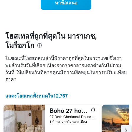
สัปดาห์
หาข้อเสนอ
ราคา
แผนภูมิ
ห้อง
มี
พัก
แกน
เมื่อ
Y
ใกล้
1
ถึง
โฮสเทลที่ถูกที่สุดใน มาราเกช,
แกน
วัน
แแส
โมร็อกโก
ที่
ดง
เข้า
ราคา
พัก
ในขณะนี้โฮสเทลเหล่านี้มีราคาถูกที่สุดในมาราเกช ซึ่งเรา
เฉลี่ย
แผนภูมิ
ของ
พบสำหรับวันที่เลือก เนื่องจากราคาอาจแตกต่างกันไปตาม
มี
ห้อง
วันที่ ให้เปลี่ยนวันที่หากคุณมีความยืดหยุ่นในการเปรียบเทียบ
แกน
พัก
X
ราคา
1
แกน
แสดง
แสดงโฮสเทลทั้งหมดใน12,767
จำนวน
วัน
Boho 27 hostel Marrakech
ก่อน
การ
27 Derb Cherkaoui Douar Graoua, Medina, มาราเกช, โมร็อกโก
1.0 กม. จากใจกลางเมือง
เข้า
พัก