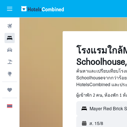
ตั๋วเครื่องบิน
โรงแรม
โรงแรมใกล้M
รถเช่า
Schoolhouse
เที่ยวบิน+โรงแรม
ค้นหาและเปรียบเทียบโรง
สำรวจ
Schoolhouseจากกว่าร้อย
HotelsCombined และประห
ทริป
ผู้เข้าพัก 2 คน, ห้องพัก 1 ห
ภาษาไทย
ส. 15/8