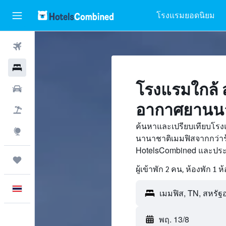
โรงแรมยอดนิยม
ตั๋วเครื่องบิน
โรงแรม
โรงแรมใกล้ 
รถเช่า
อากาศยานนา
เที่ยวบิน+โรงแรม
ค้นหาและเปรียบเทียบโร
สำรวจ
นานาชาติเมมฟิสจากกว่าร
HotelsCombined และประห
ทริป
ผู้เข้าพัก 2 คน, ห้องพัก 1 ห
ภาษาไทย
พฤ. 13/8