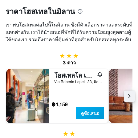
พบใน
1
3
ราคาโฮสเทลในมิลาน
แกน
วัน
แแส
ที่
ดง
เราพบโฮสเทลต่อไปนี้ในมิลาน ซึ่งมีตัวเลือกราคาและระดับที่
ผ่าน
ราคา
แตกต่างกัน เราได้นำเสนอที่พักที่ได้รับความนิยมสูงสุดตามผู้
มา
เฉลี่ย
ใช้ของเรา รวมถึงราคาที่คุ้มค่าที่สุดสำหรับโฮสเทลทุกระดับ
ของ
ห้อง
พัก
3 ดาว
3 ดาว
โอสเทลโล เบลโล มิลาโน เซ็นทราเล
Via Roberto Lepetit 33, มิลาน, มิลาน, อิตาลี
฿4,159
ดูข้อเสนอ
2 ดาว