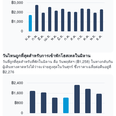
฿3,000
Bar
Chart
฿2,000
graphic.
chart
with
12
฿1,000
bars.
0
แผนภูมิ
ม.ค.
ก.พ.
มี.ค.
เม.ย.
พ.ค.
มิ.ย.
ก.ค.
ส.ค.
ก.ย.
ต.ค.
พ.ย.
ธ.ค.
ต่อ
End
of
ไป
interactive
นี้
chart
แสดง
วันไหนถูกที่สุดสำหรับการเข้าพักโฮสเทลในมิลาน
ราคา
วันที่ถูกที่สุดสำหรับที่พักในมิลาน คือ วันพฤหัสฯ (฿1,258) ในทางกลับกัน
เฉลี่ย
ผู้เดินทางคาดหวังได้ว่าจะจ่ายสูงสุดในวันศุกร์ ซึ่งราคาเฉลี่ยต่อคืนอยู่ที่
ของ
฿2,276
ห้อง
พัก
฿2,400
ใน
Bar
แต่ละ
Chart
graphic.
฿1,600
chart
เดือน
with
แผนภูมิ
7
฿800
มี
bars.
แกน
0
X
แผนภูมิ