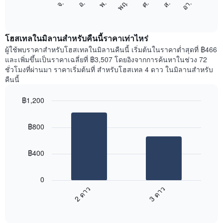
ศ.
พฤ.
พ.
อ.
จ.
อา.
ส.
1
ต่อ
End
แกน
of
ไป
interactive
แสดง
นี้
chart
เดือน
แสดง
โฮสเทลในมิลานสำหรับคืนนี้ราคาเท่าไหร่
แผนภูมิ
ราคา
ผู้ใช้พบราคาสำหรับโฮสเทลในมิลานคืนนี้ เริ่มต้นในราคาต่ำสุดที่ ฿466
มี
เฉลี่ย
และเพิ่มขึ้นเป็นราคาเฉลี่ยที่ ฿3,507 โดยอิงจากการค้นหาในช่วง 72
แกน
ของ
ชั่วโมงที่ผ่านมา ราคาเริ่มต้นที่ สำหรับโฮสเทล 4 ดาว ในมิลานสำหรับ
Y
ห้อง
คืนนี้
1
พัก
แกน
ใน
แแส
฿1,200
แต่ละ
ดง
Bar
วัน
Chart
ราคา
graphic.
chart
ของ
฿800
with
เฉลี่ย
สัปดาห์
2
ของ
แผนภูมิ
bars.
ห้อง
มี
฿400
พัก
แกน
แผนภูมิ
X
ต่อ
1
0
ไป
แกน
2 ดาว
3 ดาว
นี้
แสดง
End
แสดง
วัน
of
ราคา
interactive
ของ
เฉลี่ย
chart