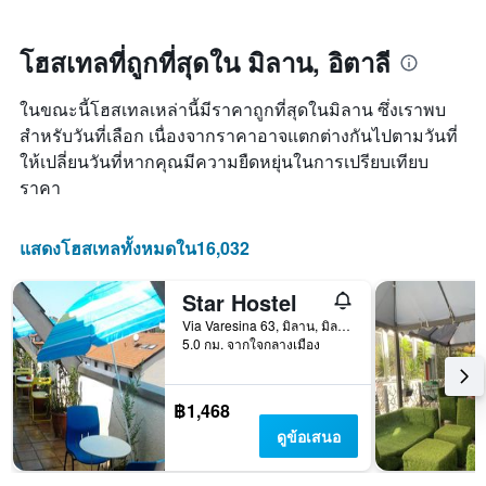
1
เมื่อ
แกน
ใกล้
แสดง
ถึง
โฮสเทลที่ถูกที่สุดใน มิลาน, อิตาลี
หมวด
วัน
หมู่
ที่
โรงแรม
ในขณะนี้โฮสเทลเหล่านี้มีราคาถูกที่สุดในมิลาน ซึ่งเราพบ
เข้า
ตาม
พัก
สำหรับวันที่เลือก เนื่องจากราคาอาจแตกต่างกันไปตามวันที่
จำนวน
แผนภูมิ
ให้เปลี่ยนวันที่หากคุณมีความยืดหยุ่นในการเปรียบเทียบ
ดาว
มี
ราคา
แผนภูมิ
แกน
มี
X
แกน
1
แสดงโฮสเทลทั้งหมดใน16,032
Y
แกน
1
แสดง
แกน
Star Hostel
จำนวน
แสดง
วัน
Via Varesina 63, มิลาน, มิลาน, อิตาลี
ราคา
ก่อน
5.0 กม. จากใจกลางเมือง
เฉลี่ย
การ
ของ
เข้า
ห้อง
พัก
฿1,468
พัก
แผนภูมิ
คืน
ดูข้อเสนอ
มี
นี้
แกน
ซึ่ง
Y