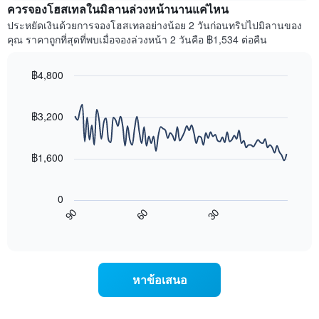
สัปดาห์
ควรจองโฮสเทลในมิลานล่วงหน้านานแค่ไหน
ของ
แผนภูมิ
ห้อง
ประหยัดเงินด้วยการจองโฮสเทลอย่างน้อย 2 วันก่อนทริปไปมิลานของ
มี
พัก
คุณ ราคาถูกที่สุดที่พบเมื่อจองล่วงหน้า 2 วันคือ ฿1,534 ต่อคืน
แกน
คืน
Y
นี้
1
฿4,800
ที่
แกน
พบ
Line
Chart
แแส
graphic.
chart
ใน
ดง
with
฿3,200
ช่วง
ราคา
90
3
data
เฉลี่ย
วัน
points.
ของ
฿1,600
ที่
ห้อง
ผ่าน
แผนภูมิ
พัก
มา
ต่อ
โดย
0
ไป
รวบรวม
60
30
90
นี้
End
ตาม
of
แสดง
interactive
ระดับ
การ
chart
ดาว
เปลี่ยนแปลง
แผนภูมิ
ของ
หาข้อเสนอ
มี
ราคา
แกน
ห้อง
X
พัก