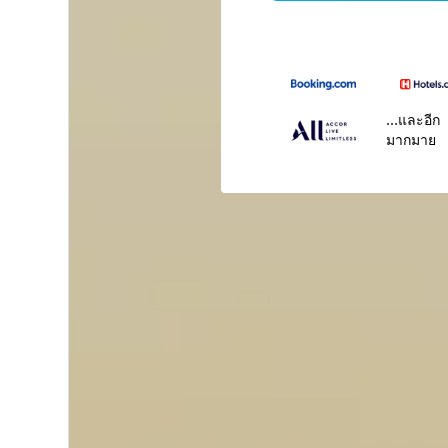
...และอีก
มากมาย