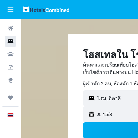
ตั๋วเครื่องบิน
โรงแรม
โฮสเทลใน โ
รถเช่า
ค้นหาและเปรียบเทียบโฮสเ
เที่ยวบิน+โรงแรม
เว็บไซต์การเดินทางบน H
สำรวจ
ผู้เข้าพัก 2 คน, ห้องพัก 1 ห
ทริป
ส. 15/8
ภาษาไทย