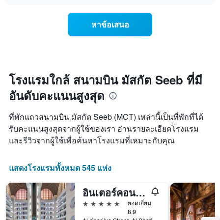
chart
สัปดาห์
เปลี่ยนแปลง
แผนภูมิ
ของ
หาข้อเสนอ
มี
ราคา
แกน
ห้อง
Y
พัก
1
เมื่อ
แกน
ใกล้
แแส
ถึง
โรงแรมใกล้ สนามบิน มัสกัต Seeb ที่มี
ดง
วัน
ราคา
อันดับคะแนนสูงสุด
ที่
เฉลี่ย
เข้า
ของ
พัก
ที่พักแถวสนามบิน มัสกัต Seeb (MCT) เหล่านี้เป็นที่พักที่ได้
ห้อง
แผนภูมิ
พัก
รับคะแนนสูงสุดจากผู้ใช้ของเรา อ่านรายละเอียดโรงแรม
มี
และรีวิวจากผู้ใช้เพื่อค้นหาโรงแรมที่เหมาะกับคุณ
แกน
X
1
แสดงโรงแรมทั้งหมด 545 แห่ง
แกน
แสดง
จำนวน
อินเตอร์คอนติเนนตัล มัสกัต บาย IHG
วัน
5 ดาว
ยอดเยี่ยม
ก่อน
8.9
การ