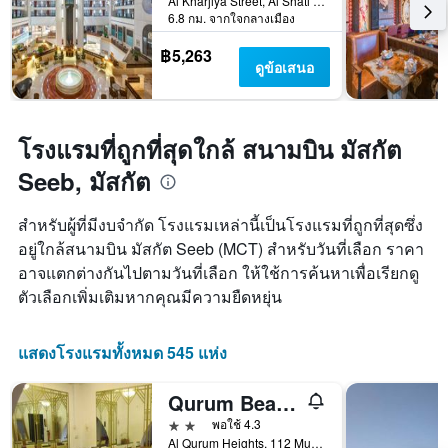
Al Kharjiya Street, Al Shati Area, มัสกัต, โอมาน
เข้า
6.8 กม. จากใจกลางเมือง
พัก
แผนภูมิ
฿5,263
มี
ดูข้อเสนอ
แกน
Y
1
แกน
โรงแรมที่ถูกที่สุดใกล้ สนามบิน มัสกัต
แแส
Seeb, มัสกัต
ดง
ราคา
เฉลี่ย
สำหรับผู้ที่มีงบจำกัด โรงแรมเหล่านี้เป็นโรงแรมที่ถูกที่สุดซึ่ง
ของ
อยู่ใกล้สนามบิน มัสกัต Seeb (MCT) สำหรับวันที่เลือก ราคา
ห้อง
อาจแตกต่างกันไปตามวันที่เลือก ให้ใช้การค้นหาเพื่อเรียกดู
พัก
ตัวเลือกเพิ่มเติมหากคุณมีความยืดหยุ่น
แสดงโรงแรมทั้งหมด 545 แห่ง
Qurum Beach Hotel
2 ดาว
พอใช้ 4.3
Al Qurum Heights, 112 Muscat, มัสกัต, โอมาน