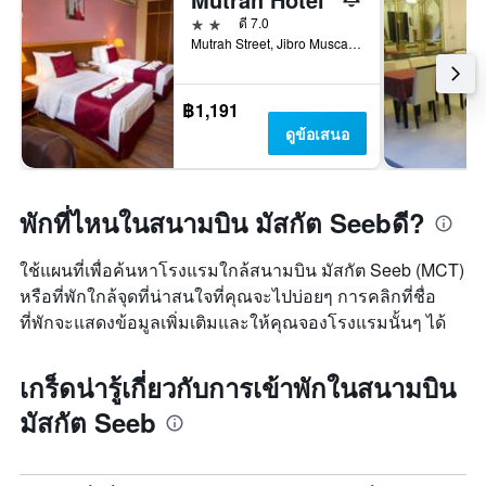
2 ดาว
ดี 7.0
Mutrah Street, Jibro Muscat 1131 OM, มัสกัต, โอมาน
฿1,191
ดูข้อเสนอ
พักที่ไหนในสนามบิน มัสกัต Seebดี?
ใช้แผนที่เพื่อค้นหาโรงแรมใกล้สนามบิน มัสกัต Seeb (MCT)
หรือที่พักใกล้จุดที่น่าสนใจที่คุณจะไปบ่อยๆ การคลิกที่ชื่อ
ที่พักจะแสดงข้อมูลเพิ่มเติมและให้คุณจองโรงแรมนั้นๆ ได้
เกร็ดน่ารู้เกี่ยวกับการเข้าพักในสนามบิน
มัสกัต Seeb