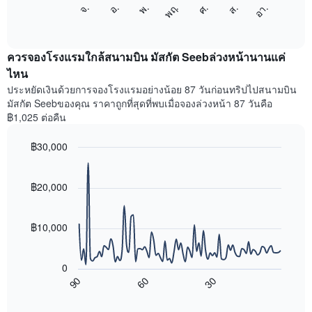
แผนภูมิ
แกน
ศ.
พฤ.
พ.
อ.
จ.
อา.
ส.
ต่อ
End
แสดง
of
ไป
เดือน
interactive
นี้
chart
แผนภูมิ
แสดง
ควรจองโรงแรมใกล้สนามบิน มัสกัต Seebล่วงหน้านานแค่
มี
ราคา
ไหน
แกน
เฉลี่ย
Y
ประหยัดเงินด้วยการจองโรงแรมอย่างน้อย 87 วันก่อนทริปไปสนามบิน
ของ
1
มัสกัต Seebของคุณ ราคาถูกที่สุดที่พบเมื่อจองล่วงหน้า 87 วันคือ
ห้อง
แกน
฿1,025 ต่อคืน
พัก
แแส
ใน
ดง
฿30,000
แต่ละ
ราคา
วัน
Line
Chart
เฉลี่ย
graphic.
ของ
chart
ของ
with
฿20,000
สัปดาห์
ห้อง
90
แผนภูมิ
พัก
data
มี
points.
แกน
฿10,000
X
แผนภูมิ
1
ต่อ
แกน
0
ไป
แสดง
90
60
30
นี้
End
วัน
of
แสดง
interactive
ของ
การ