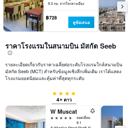
9.3 กม. จากใจกลางเมือง
฿728
ดูข้อเสนอ
ราคาโรงแรมในสนามบิน มัสกัต Seeb
รายละเอียดเกี่ยวกับราคาเฉลี่ยต่อระดับโรงแรมใกล้สนามบิน
มัสกัต Seeb (MCT) สำหรับข้อมูลเชิงลึกเพิ่มเติม เราได้แสดง
โรงแรมยอดนิยมและคุ้มค่าที่สุดทุกระดับ
4 ดาว
4+ ดาว
W Muscat
5 ดาว
ยอดเยี่ยม
9.1
Al Kharjiya Street,Shatti Al Qurum, PO Box 248, PC 103, Bareeq Al Shatti, มัสกัต, โอมาน