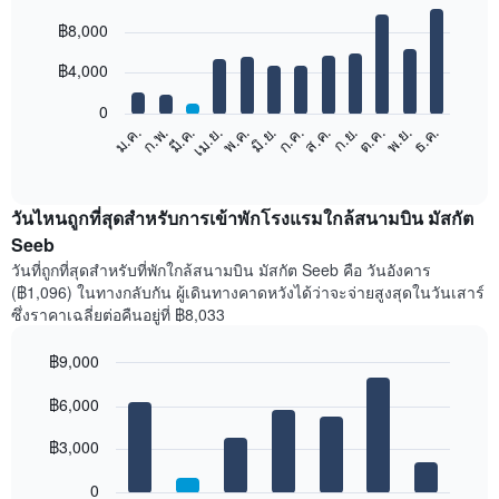
Bar
Chart
฿8,000
graphic.
chart
with
12
฿4,000
bars.
0
แผนภูมิ
ก.พ.
พ.ค.
ส.ค.
พ.ย.
มี.ค.
มิ.ย.
ก.ย.
ธ.ค.
เม.ย.
ก.ค.
ต.ค.
ม.ค.
ต่อ
End
of
ไป
interactive
นี้
chart
แสดง
วันไหนถูกที่สุดสำหรับการเข้าพักโรงแรมใกล้สนามบิน มัสกัต
ราคา
Seeb
เฉลี่ย
วันที่ถูกที่สุดสำหรับที่พักใกล้สนามบิน มัสกัต Seeb คือ วันอังคาร
ของ
(฿1,096) ในทางกลับกัน ผู้เดินทางคาดหวังได้ว่าจะจ่ายสูงสุดในวันเสาร์
ห้อง
ซึ่งราคาเฉลี่ยต่อคืนอยู่ที่ ฿8,033
พัก
ใน
฿9,000
แต่ละ
เดือน
Bar
Chart
graphic.
฿6,000
แผนภูมิ
chart
with
มี
7
฿3,000
แกน
bars.
X
1
0