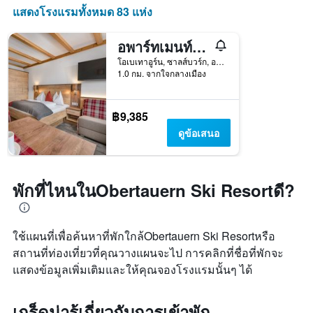
แสดงโรงแรมทั้งหมด 83 แห่ง
อพาร์ทเมนท์ การ์นี อัลเพนโรส
โอเบเทาอูร์น, ซาลส์บวร์ก, ออสเตรีย
1.0 กม. จากใจกลางเมือง
฿9,385
ดูข้อเสนอ
พักที่ไหนในObertauern Ski Resortดี?
ใช้แผนที่เพื่อค้นหาที่พักใกล้Obertauern Ski Resortหรือ
สถานที่ท่องเที่ยวที่คุณวางแผนจะไป การคลิกที่ชื่อที่พักจะ
แสดงข้อมูลเพิ่มเติมและให้คุณจองโรงแรมนั้นๆ ได้
เกร็ดน่ารู้เกี่ยวกับการเข้าพัก