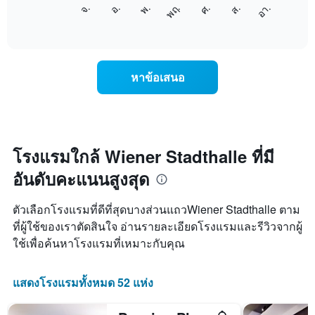
แผนภูมิ
แกน
ศ.
พฤ.
พ.
อ.
จ.
อา.
ส.
ต่อ
End
แสดง
of
ไป
เดือน
interactive
นี้
chart
แผนภูมิ
แสดง
มี
ราคา
แกน
หาข้อเสนอ
เฉลี่ย
Y
ของ
1
ห้อง
แกน
พัก
แแส
ใน
ดง
แต่ละ
โรงแรมใกล้ Wiener Stadthalle ที่มี
ราคา
วัน
เฉลี่ย
อันดับคะแนนสูงสุด
ของ
ของ
สัปดาห์
ห้อง
แผนภูมิ
พัก
ตัวเลือกโรงแรมที่ดีที่สุดบางส่วนแถวWiener Stadthalle ตาม
มี
ที่ผู้ใช้ของเราตัดสินใจ อ่านรายละเอียดโรงแรมและรีวิวจากผู้
แกน
ใช้เพื่อค้นหาโรงแรมที่เหมาะกับคุณ
X
1
แกน
แสดงโรงแรมทั้งหมด 52 แห่ง
แสดง
วัน
ของ