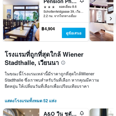
Pension Pharmador
สัปดาห์
3 ดาว
ยอดเยี่ยม 8.6
แผนภูมิ
Schottenfeldgasse 39, เวียนนา, เวียนนา, ออสเตรีย
มี
2.2 กม. จากใจกลางเมือง
แกน
Y
1
฿4,904
แกน
ดูข้อเสนอ
แแส
ดง
ราคา
เฉลี่ย
โรงแรมที่ถูกที่สุดใกล้ Wiener
ของ
Stadthalle, เวียนนา
ห้อง
พัก
ในขณะนี้โรงแรมเหล่านี้มีราคาถูกที่สุดใกล้Wiener
Stadthalle ซึ่งเราพบสำหรับวันที่เลือก หากคุณมีความ
ยืดหยุ่น ให้เปลี่ยนวันที่เลือกเพื่อเปรียบเทียบราคา
แสดงโรงแรมทั้งหมด 52 แห่ง
A&O วีน ชตัดธัลเลอ