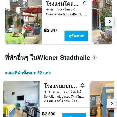
โรงแรมโคลพิงเฮาส์ เวียน เซนทรัล
2 ดาว
ยอดเยี่ยม 8.6
Gumpendorfer Straße 39, เวียนนา, เวียนนา, ออสเตรีย
฿2,847
ดูข้อเสนอ
ที่พักอื่นๆ ในWiener Stadthalle
แสดงที่พักทั้งหมด 52 แห่ง
โรงแรมแมกซ์บราวน์ เซเว่นดิสทริค ในเครือเซอร์เคิล คอลเล็คชั่น
4 ดาว
ยอดเยี่ยม 8.6
Schottenfeldgasse 74, เวียนนา, เวียนนา, ออสเตรีย
2.1 กม. จากใจกลางเมือง
฿2,690