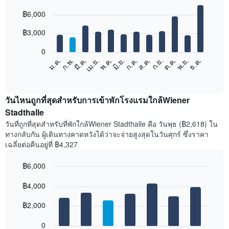
Bar
Chart
฿6,000
graphic.
chart
with
12
฿3,000
bars.
0
แผนภูมิ
ม.ค.
ก.พ.
มี.ค.
เม.ย.
พ.ค.
มิ.ย.
ก.ค.
ส.ค.
ก.ย.
ต.ค.
พ.ย.
ธ.ค.
ต่อ
End
of
ไป
interactive
นี้
chart
แสดง
วันไหนถูกที่สุดสำหรับการเข้าพักโรงแรมใกล้Wiener
ราคา
Stadthalle
เฉลี่ย
วันที่ถูกที่สุดสำหรับที่พักใกล้Wiener Stadthalle คือ วันพุธ (฿2,618) ใน
ของ
ทางกลับกัน ผู้เดินทางคาดหวังได้ว่าจะจ่ายสูงสุดในวันศุกร์ ซึ่งราคา
ห้อง
เฉลี่ยต่อคืนอยู่ที่ ฿4,327
พัก
ใน
฿6,000
แต่ละ
เดือน
Bar
Chart
graphic.
฿4,000
แผนภูมิ
chart
with
มี
7
฿2,000
แกน
bars.
X
1
0