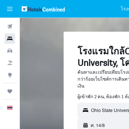
โรง
ตั๋วเครื่องบิน
โรงแรม
โรงแรมใกล้O
รถเช่า
University, โ
เที่ยวบิน+โรงแรม
ค้นหาและเปรียบเทียบโรงแ
สำรวจ
กว่าร้อยเว็บไซต์การเดิ
เงิน
ทริป
ผู้เข้าพัก 2 คน, ห้องพัก 1 ห
ภาษาไทย
ศ. 14/8