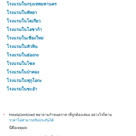
โรงแรมในกรุงเทพมหานคร
โรงแรมในพัทยา
โรงแรมในโตเกียว
โรงแรมในโอซาก้า
โรงแรมในเชียงใหม่
โรงแรมในหัวหิน
โรงแรมในฮ่องกง
โรงแรมในโซล
โรงแรมในป่าตอง
โรงแรมในฟุกุโอกะ
โรงแรมในชะอำ
โรงแรมในกระบี่
โรงแรมในซัปโปโร
โรงแรมในเกาะสมุย
*
HotelsCombined พยายามกำหนดราคาที่ถูกต้องเสมอ อย่างไรก็ตาม
ราคาไม่สามารถรับประกันได้
โรงแรมในเซี่ยงไฮ้
นี่คือเหตุผล:
โรงแรมในเกาะช้าง (ตราด)