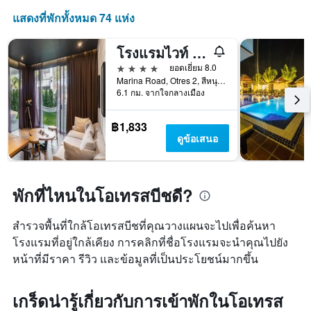
แสดงที่พักทั้งหมด 74 แห่ง
โรงแรมไวท์ บูติก แอนด์ เรสซิเดนเซส
4 ดาว
ยอดเยี่ยม 8.0
Marina Road, Otres 2, สีหนุวิลล์, กัมพูชา
6.1 กม. จากใจกลางเมือง
฿1,833
ดูข้อเสนอ
พักที่ไหนในโอเทรสบีชดี?
สำรวจพื้นที่ใกล้โอเทรสบีชที่คุณวางแผนจะไปเพื่อค้นหา
โรงแรมที่อยู่ใกล้เคียง การคลิกที่ชื่อโรงแรมจะนำคุณไปยัง
หน้าที่มีราคา รีวิว และข้อมูลที่เป็นประโยชน์มากขึ้น
เกร็ดน่ารู้เกี่ยวกับการเข้าพักในโอเทรส