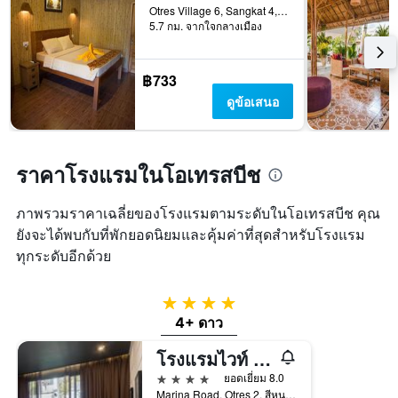
Otres Village 6, Sangkat 4, สีหนุวิลล์, กัมพูชา
5.7 กม. จากใจกลางเมือง
฿733
ดูข้อเสนอ
ราคาโรงแรมในโอเทรสบีช
ภาพรวมราคาเฉลี่ยของโรงแรมตามระดับในโอเทรสบีช คุณ
ยังจะได้พบกับที่พักยอดนิยมและคุ้มค่าที่สุดสำหรับโรงแรม
ทุกระดับอีกด้วย
4 ดาว
4+ ดาว
โรงแรมไวท์ บูติก แอนด์ เรสซิเดนเซส
4 ดาว
ยอดเยี่ยม 8.0
Marina Road, Otres 2, สีหนุวิลล์, กัมพูชา