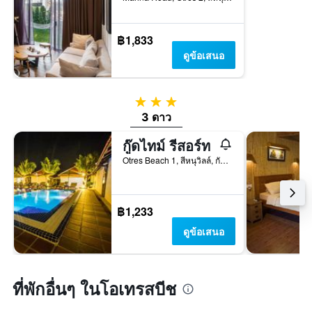
฿1,833
ดูข้อเสนอ
3 ดาว
3 ดาว
กู๊ดไทม์ รีสอร์ท
Otres Beach 1, สีหนุวิลล์, กัมพูชา
฿1,233
ดูข้อเสนอ
ที่พักอื่นๆ ในโอเทรสบีช