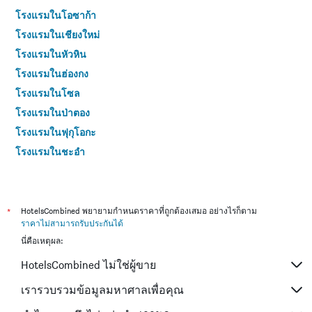
โรงแรมในโอซาก้า
โรงแรมในเชียงใหม่
โรงแรมในหัวหิน
โรงแรมในฮ่องกง
โรงแรมในโซล
โรงแรมในป่าตอง
โรงแรมในฟุกุโอกะ
โรงแรมในชะอำ
โรงแรมในกระบี่
โรงแรมในซัปโปโร
โรงแรมในเกาะสมุย
*
HotelsCombined พยายามกำหนดราคาที่ถูกต้องเสมอ อย่างไรก็ตาม
ราคาไม่สามารถรับประกันได้
โรงแรมในเซี่ยงไฮ้
นี่คือเหตุผล:
โรงแรมในเกาะช้าง (ตราด)
HotelsCombined ไม่ใช่ผู้ขาย
โรงแรมในไทเป
โรงแรมในหาดใหญ่
เรารวบรวมข้อมูลมหาศาลเพื่อคุณ
โรงแรมในชลบุรี