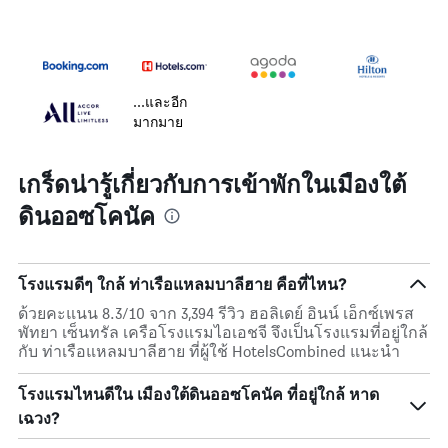
...และอีก
มากมาย
เกร็ดน่ารู้เกี่ยวกับการเข้าพักในเมืองใต้
ดินออซโคนัค
โรงแรมดีๆ ใกล้ ท่าเรือแหลมบาลีฮาย คือที่ไหน?
ด้วยคะแนน 8.3/10 จาก 3,394 รีวิว ฮอลิเดย์ อินน์ เอ็กซ์เพรส
พัทยา เซ็นทรัล เครือโรงแรมไอเอชจี จึงเป็นโรงแรมที่อยู่ใกล้
กับ ท่าเรือแหลมบาลีฮาย ที่ผู้ใช้ HotelsCombined แนะนำ
โรงแรมไหนดีใน เมืองใต้ดินออซโคนัค ที่อยู่ใกล้ หาด
เฉวง?