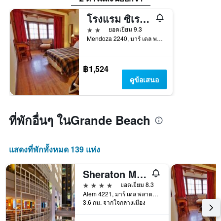
โรงแรม ซิเรนูส
2 ดาว
ยอดเยี่ยม 9.3
Mendoza 2240, มาร์ เดล พลาตา, บัวโนสไอเรส, อาร์เจนตินา
฿1,524
ดูข้อเสนอ
ที่พักอื่นๆ ในGrande Beach
แสดงที่พักทั้งหมด 139 แห่ง
Sheraton Mar del Plata Hotel
4 ดาว
ยอดเยี่ยม 8.3
Alem 4221, มาร์ เดล พลาตา, บัวโนสไอเรส, อาร์เจนตินา
3.6 กม. จากใจกลางเมือง