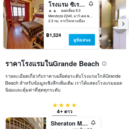
โรงแรม ซิเรนูส
2 ดาว
ยอดเยี่ยม 9.3
Mendoza 2240, มาร์ เดล พลาตา, บัวโนสไอเรส, อาร์เจนตินา
2.3 กม. จากใจกลางเมือง
฿1,524
ดูข้อเสนอ
ราคาโรงแรมในGrande Beach
รายละเอียดเกี่ยวกับราคาเฉลี่ยต่อระดับโรงแรมใกล้Grande
Beach สำหรับข้อมูลเชิงลึกเพิ่มเติม เราได้แสดงโรงแรมยอด
นิยมและคุ้มค่าที่สุดทุกระดับ
4 ดาว
4+ ดาว
Sheraton Mar del Plata Hotel