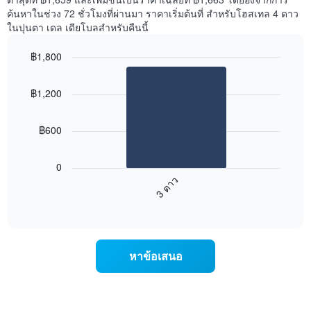
ค้นหาในช่วง 72 ชั่วโมงที่ผ่านมา ราคาเริ่มต้นที่ สำหรับโฮสเทล 4 ดาว
ในปุนตา เดล เดียโบลสำหรับคืนนี้
฿1,800
Bar
Chart
graphic.
chart
฿1,200
with
1
bar.
฿600
แผนภูมิ
ต่อ
0
ไป
3 ดาว
นี้
End
แสดง
of
ราคา
interactive
เฉลี่ย
chart
ของ
ห้อง
หาข้อเสนอ
พัก
คืน
นี้
ที่