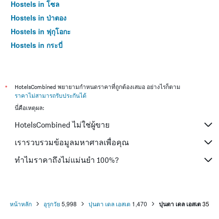
Hostels in โซล
Hostels in ป่าตอง
Hostels in ฟุกุโอกะ
Hostels in กระบี่
Hostels in ซัปโปโร
Hostels in เกาะสมุย
Hostels in เซี่ยงไฮ้
*
HotelsCombined พยายามกำหนดราคาที่ถูกต้องเสมอ อย่างไรก็ตาม
ราคาไม่สามารถรับประกันได้
Hostels in ไทเป
นี่คือเหตุผล:
Hostels in หาดใหญ่
HotelsCombined ไม่ใช่ผู้ขาย
Hostels in ภูเก็ต
Hostels in เกียวโต
เรารวบรวมข้อมูลมหาศาลเพื่อคุณ
ทำไมราคาถึงไม่แม่นยำ 100%?
หน้าหลัก
อุรุกวัย
5,998
ปุนตา เดล เอสเต
1,470
ปุนตา เดล เอสเต
35