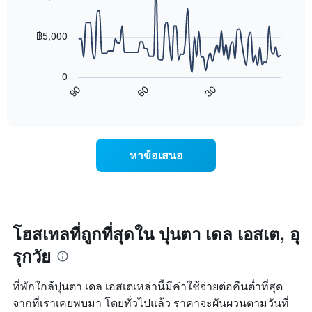
90
ของ
data
สัปดาห์
points.
แผนภูมิ
฿5,000
มี
แผนภูมิ
แกน
ต่อ
X
0
ไป
1
90
60
30
นี้
End
แกน
of
แสดง
แสดง
interactive
การ
chart
วัน
เปลี่ยนแปลง
ของ
ของ
สัปดาห์
หาข้อเสนอ
ราคา
แผนภูมิ
ห้อง
มี
พัก
แกน
เมื่อ
Y
ใกล้
1
ถึง
โฮสเทลที่ถูกที่สุดใน ปุนตา เดล เอสเต, อุ
แกน
วัน
แแส
รุกวัย
ที่
ดง
เข้า
ราคา
พัก
ที่พักใกล้ปุนตา เดล เอสเตเหล่านี้มีค่าใช้จ่ายต่อคืนต่ำที่สุด
เฉลี่ย
แผนภูมิ
ของ
จากที่เราเคยพบมา โดยทั่วไปแล้ว ราคาจะผันผวนตามวันที่
มี
ห้อง