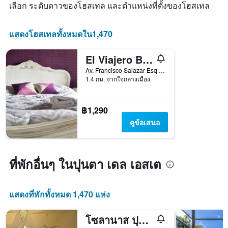
เลือก ระดับดาวของโฮสเทล และตำแหน่งที่ตั้งของโฮสเทล
แกน
พัก
X
1
แสดงโฮสเทลทั้งหมดใน1,470
แกน
แสดง
จำนวน
El Viajero Brava Beach Hostel & Suites
วัน
Av. Francisco Salazar Esq Av. Charrua Parada 2 Playa Brava, ปุนตา เดล เอสเต, อุรุกวัย
ก่อน
1.4 กม. จากใจกลางเมือง
การ
เข้า
พัก
฿1,290
แผนภูมิ
มี
ดูข้อเสนอ
แกน
Y
1
แกน
ที่พักอื่นๆ ในปุนตา เดล เอสเต
แแส
ดง
ราคา
แสดงที่พักทั้งหมด 1,470 แห่ง
เฉลี่ย
ของ
โซลานาส ปุนตา เดล เอสเต แอนด์ คริสตัล บีช
ห้อง
พัก