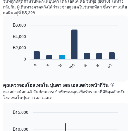
วันที่ถูกที่สุดสำหรับที่พักในปุนตา เดล เอสเต คือ วันพุธ (฿810) ในทาง
กลับกัน ผู้เดินทางคาดหวังได้ว่าจะจ่ายสูงสุดในวันพฤหัสฯ ซึ่งราคาเฉลี่ย
ต่อคืนอยู่ที่ ฿5,328
฿6,000
Bar
Chart
graphic.
฿4,000
chart
with
7
฿2,000
bars.
0
แผนภูมิ
ศ.
พฤ.
พ.
อ.
จ.
อา.
ส.
ต่อ
End
of
ไป
interactive
นี้
chart
แสดง
คุณควรจองโฮสเทลใน ปุนตา เดล เอสเตล่วงหน้ากี่วัน
ราคา
จองอย่างน้อย 40 วันก่อนการเข้าพักของคุณเพื่อรับราคาที่ดีที่สุดสำหรับ
เฉลี่ย
โฮสเทลในปุนตา เดล เอสเต
ของ
ห้อง
พัก
฿15,000
ใน
Line
Chart
แต่ละ
graphic.
chart
with
วัน
฿10,000