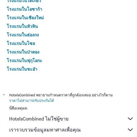
โรงแรมในโตเกียว
Y
โรงแรมในโอซาก้า
1
แกน
โรงแรมในเชียงใหม่
แสดง
โรงแรมในหัวหิน
ราคา
เฉลี่ย
โรงแรมในฮ่องกง
ของ
โรงแรมในโซล
ห้อง
พัก
โรงแรมในป่าตอง
ใน
โรงแรมในฟุกุโอกะ
ช่วง
สุด
โรงแรมในชะอำ
สัปดาห์
โรงแรมในกระบี่
นี้
ที่
โรงแรมในซัปโปโร
พบ
โรงแรมในเกาะสมุย
*
HotelsCombined พยายามกำหนดราคาที่ถูกต้องเสมอ อย่างไรก็ตาม
ใน
ราคาไม่สามารถรับประกันได้
ช่วง
โรงแรมในเกาะช้าง (ตราด)
3
นี่คือเหตุผล:
โรงแรมในไทเป
วัน
HotelsCombined ไม่ใช่ผู้ขาย
โรงแรมในหาดใหญ่
ที่
ผ่าน
โรงแรมในชลบุรี
เรารวบรวมข้อมูลมหาศาลเพื่อคุณ
มา