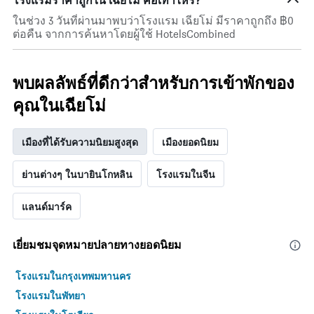
โรงแรมราคาถูกใน เฉียโม่ คือเท่าไหร่?
แกน
ที่
Y
ผ่าน
ในช่วง 3 วันที่ผ่านมาพบว่าโรงแรม เฉียโม่ มีราคาถูกถึง ฿0
1
มา
ต่อคืน จากการค้นหาโดยผู้ใช้ HotelsCombined
แกน
โดย
แสดง
รวบรวม
ราคา
ตาม
พบผลลัพธ์ที่ดีกว่าสำหรับการเข้าพักของ
เฉลี่ย
ระดับ
ของ
ดาว
คุณในเฉียโม่
ห้อง
แผนภูมิ
พัก
มี
คืน
แกน
เมืองที่ได้รับความนิยมสูงสุด
เมืองยอดนิยม
นี้
X
ซึ่ง
1
พบใน
ย่านต่างๆ ในบายินโกหลิน
โรงแรมในจีน
แกน
3
แสดง
วัน
หมวด
แลนด์มาร์ค
ที่
หมู่
ผ่าน
โรงแรม
มา
ตาม
เยี่ยมชมจุดหมายปลายทางยอดนิยม
จำนวน
ดาว
โรงแรมในกรุงเทพมหานคร
แผนภูมิ
โรงแรมในพัทยา
มี
แกน