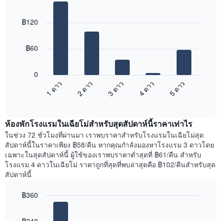
Bar
Chart
graphic.
chart
฿120
with
5
bars.
฿60
แผนภูมิ
ต่อ
0
ไป
3 ดาว
5 ดาว
2 ดาว
4 ดาว
1 ดาว
นี้
End
แสดง
of
ราคา
interactive
เฉลี่ย
chart
ห้องพักโรงแรมในเฉียโม่สำหรับสุดสัปดาห์นี้ราคาเท่าไร
ของ
ห้อง
ในช่วง 72 ชั่วโมงที่ผ่านมา เราพบราคาสำหรับโรงแรมในเฉียโม่สุด
พัก
สัปดาห์นี้ในราคาเพียง ฿58/คืน หากคุณกำลังมองหาโรงแรม 3 ดาวโดย
คืน
เฉพาะในสุดสัปดาห์นี้ ผู้ใช้ของเราพบราคาต่ำสุดที่ ฿61/คืน สำหรับ
นี้
โรงแรม 4 ดาวในเฉียโม่ ราคาถูกที่สุดที่พบล่าสุดคือ ฿102/คืนสำหรับสุด
ที่
สัปดาห์นี้
พบ
ใน
฿360
ช่วง
Bar
Chart
3
graphic.
chart
วัน