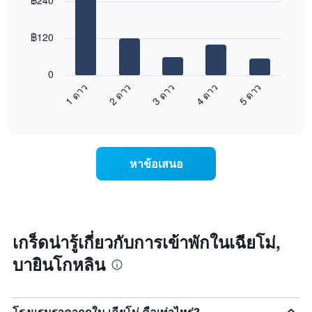
฿240
with
ที่
5
ผ่าน
bars.
มา
฿120
โดย
แผนภูมิ
รวบรวม
ต่อ
0
ตาม
ไป
3 ดาว
5 ดาว
2 ดาว
4 ดาว
1 ดาว
ระดับ
นี้
ดาว
End
แสดง
of
แผนภูมิ
ราคา
interactive
มี
เฉลี่ย
chart
แกน
ของ
X
ห้อง
หาข้อเสนอ
1
พัก
แกน
ใน
แสดง
สุด
หมวด
สัปดาห์
หมู่
นี้
โรงแรม
ที่
เกร็ดน่ารู้เกี่ยวกับการเข้าพักในเฉียโม่,
ตาม
พบ
บายินโกหลิน
จำนวน
ใน
ดาว
ช่วง
แผนภูมิ
3
มี
วัน