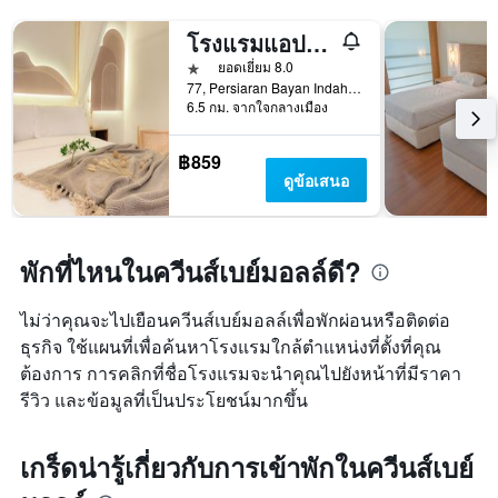
โรงแรมแอปเปิ้ล 1 ควีนส์เบย์
1 ดาว
ยอดเยี่ยม 8.0
77, Persiaran Bayan Indah, Bayan Lepas, Penang, บายันเลปาส, มาเลเซีย
6.5 กม. จากใจกลางเมือง
฿859
ดูข้อเสนอ
พักที่ไหนในควีนส์เบย์มอลล์ดี?
ไม่ว่าคุณจะไปเยือนควีนส์เบย์มอลล์เพื่อพักผ่อนหรือติดต่อ
ธุรกิจ ใช้แผนที่เพื่อค้นหาโรงแรมใกล้ตำแหน่งที่ตั้งที่คุณ
ต้องการ การคลิกที่ชื่อโรงแรมจะนำคุณไปยังหน้าที่มีราคา
รีวิว และข้อมูลที่เป็นประโยชน์มากขึ้น
เกร็ดน่ารู้เกี่ยวกับการเข้าพักในควีนส์เบย์