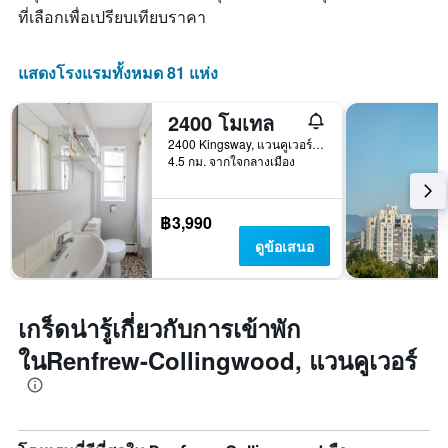
ที่เลือกเพื่อเปรียบเทียบราคา
X
1
แกน
แสดงโรงแรมทั้งหมด 81 แห่ง
แสดง
วัน
ของ
2400 โมเทล
สัปดาห์
2400 Kingsway, แวนคูเวอร์, BC, แคนาดา
แผนภูมิ
4.5 กม. จากใจกลางเมือง
มี
แกน
Y
฿3,990
1
แกน
ดูข้อเสนอ
แแส
ดง
ราคา
เฉลี่ย
เกร็ดน่ารู้เกี่ยวกับการเข้าพัก
ของ
ในRenfrew-Collingwood, แวนคูเวอร์
ห้อง
พัก