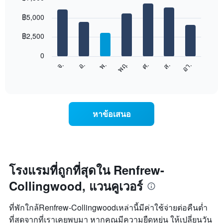
เดือน
Bar
Chart
graphic.
฿5,000
แผนภูมิ
chart
with
มี
7
฿2,500
แกน
bars.
X
1
0
แผนภูมิ
แกน
ศ.
พฤ.
พ.
อ.
จ.
อา.
ส.
ต่อ
End
แสดง
of
ไป
เดือน
interactive
นี้
chart
แผนภูมิ
แสดง
มี
ราคา
แกน
หาข้อเสนอ
เฉลี่ย
Y
ของ
1
ห้อง
แกน
พัก
แแส
ใน
ดง
แต่ละ
โรงแรมที่ถูกที่สุดใน Renfrew-
ราคา
วัน
เฉลี่ย
Collingwood, แวนคูเวอร์
ของ
ของ
สัปดาห์
ห้อง
แผนภูมิ
พัก
ที่พักใกล้Renfrew-Collingwoodเหล่านี้มีค่าใช้จ่ายต่อคืนต่ำ
มี
ที่สุดจากที่เราเคยพบมา หากคุณมีความยืดหยุ่น ให้เปลี่ยนวัน
แกน