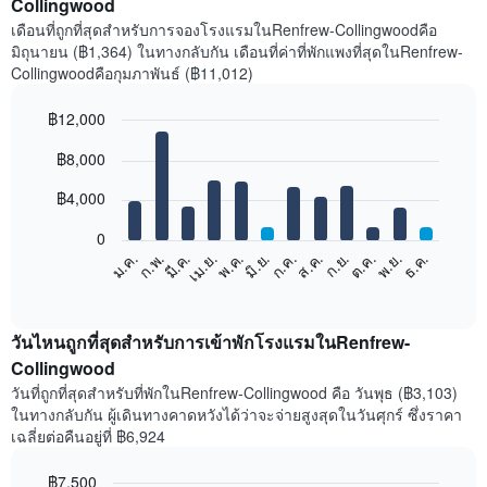
Collingwood
เดือนที่ถูกที่สุดสำหรับการจองโรงแรมในRenfrew-Collingwoodคือ
มิถุนายน (฿1,364) ในทางกลับกัน เดือนที่ค่าที่พักแพงที่สุดในRenfrew-
Collingwoodคือกุมภาพันธ์ (฿11,012)
฿12,000
Bar
Chart
฿8,000
graphic.
chart
with
12
฿4,000
bars.
0
แผนภูมิ
ก.พ.
พ.ค.
ส.ค.
พ.ย.
มี.ค.
มิ.ย.
ก.ย.
ธ.ค.
ม.ค.
เม.ย.
ก.ค.
ต.ค.
ต่อ
End
of
ไป
interactive
นี้
chart
แสดง
วันไหนถูกที่สุดสำหรับการเข้าพักโรงแรมในRenfrew-
ราคา
Collingwood
เฉลี่ย
วันที่ถูกที่สุดสำหรับที่พักในRenfrew-Collingwood คือ วันพุธ (฿3,103)
ของ
ในทางกลับกัน ผู้เดินทางคาดหวังได้ว่าจะจ่ายสูงสุดในวันศุกร์ ซึ่งราคา
ห้อง
เฉลี่ยต่อคืนอยู่ที่ ฿6,924
พัก
ใน
฿7,500
แต่ละ