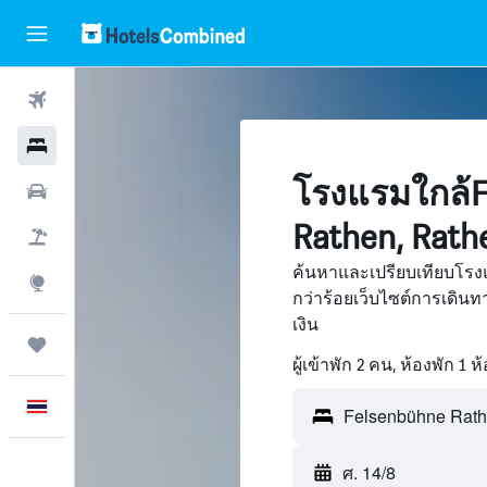
ตั๋วเครื่องบิน
โรงแรม
โรงแรมใกล้F
รถเช่า
Rathen, Rath
เที่ยวบิน+โรงแรม
ค้นหาและเปรียบเทียบโรง
สำรวจ
กว่าร้อยเว็บไซต์การเดิ
เงิน
ทริป
ผู้เข้าพัก 2 คน, ห้องพัก 1 ห
ภาษาไทย
ศ. 14/8