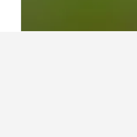
หน้าหลัก
เยอรมนี
303,539
ซัคเซิน
12,2
พักที่ไหนในFels
ใช้แผนที่เพื่อค้นหาที่พักใกล้Fels
โรงแรมนั้นๆ ได้
เกร็ดน่ารู้เกี่ย