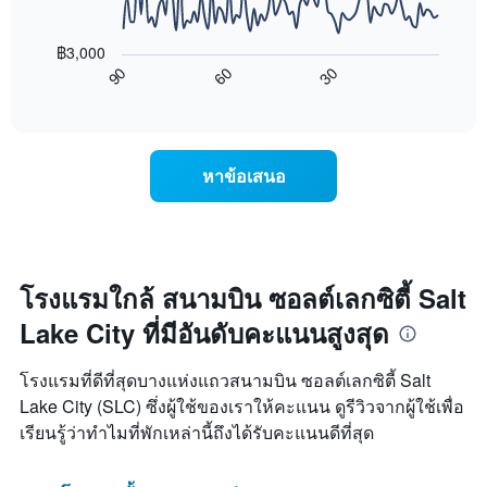
X
แผนภูมิ
1
ต่อ
แกน
฿3,000
ไป
แสดง
90
60
30
นี้
End
วัน
of
แสดง
interactive
ของ
การ
chart
สัปดาห์
เปลี่ยนแปลง
แผนภูมิ
ของ
หาข้อเสนอ
มี
ราคา
แกน
ห้อง
Y
พัก
1
เมื่อ
แกน
ใกล้
แแส
ถึง
โรงแรมใกล้ สนามบิน ซอลต์เลกซิตี้ Salt
ดง
วัน
ราคา
Lake City ที่มีอันดับคะแนนสูงสุด
ที่
เฉลี่ย
เข้า
ของ
พัก
โรงแรมที่ดีที่สุดบางแห่งแถวสนามบิน ซอลต์เลกซิตี้ Salt
ห้อง
แผนภูมิ
พัก
Lake City (SLC) ซึ่งผู้ใช้ของเราให้คะแนน ดูรีวิวจากผู้ใช้เพื่อ
มี
เรียนรู้ว่าทำไมที่พักเหล่านี้ถึงได้รับคะแนนดีที่สุด
แกน
X
1