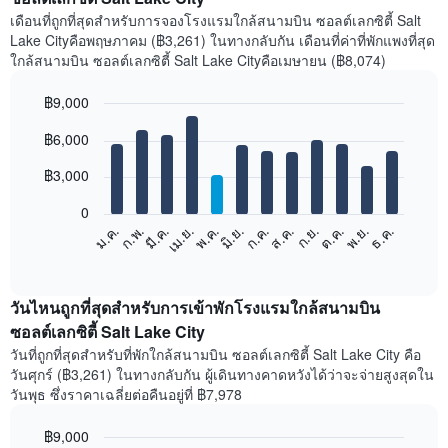
เดือนที่ถูกที่สุดสำหรับการจองโรงแรมใกล้สนามบิน ซอลต์เลกซิตี้ Salt
Lake Cityคือพฤษภาคม (฿3,261) ในทางกลับกัน เดือนที่ค่าที่พักแพงที่สุด
ใกล้สนามบิน ซอลต์เลกซิตี้ Salt Lake Cityคือเมษายน (฿8,074)
฿9,000
Bar
Chart
฿6,000
graphic.
chart
with
12
฿3,000
bars.
0
แผนภูมิ
ม.ค.
ก.พ.
มี.ค.
เม.ย.
พ.ค.
มิ.ย.
ก.ค.
ส.ค.
ก.ย.
ต.ค.
พ.ย.
ธ.ค.
ต่อ
End
of
ไป
interactive
นี้
chart
แสดง
วันไหนถูกที่สุดสำหรับการเข้าพักโรงแรมใกล้สนามบิน
ราคา
ซอลต์เลกซิตี้ Salt Lake City
เฉลี่ย
วันที่ถูกที่สุดสำหรับที่พักใกล้สนามบิน ซอลต์เลกซิตี้ Salt Lake City คือ
ของ
วันศุกร์ (฿3,261) ในทางกลับกัน ผู้เดินทางคาดหวังได้ว่าจะจ่ายสูงสุดใน
ห้อง
วันพุธ ซึ่งราคาเฉลี่ยต่อคืนอยู่ที่ ฿7,978
พัก
ใน
฿9,000
แต่ละ