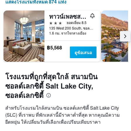
แสดงโรงแรมทั้งหมด 874 แห่ง
แกน
แสดง
จำนวน
ทาวน์เพลซสวีท บายแมริออท ซอลท์เลคซิตี้ ดาวน์ทาวน์
วัน
3 ดาว
ยอดเยี่ยม 8.5
ก่อน
135 West 200 South, ซอลต์เลกซิตี้, UT, สหรัฐอเมริกา
การ
1.6 กม. จากใจกลางเมือง
เข้า
พัก
แผนภูมิ
฿5,568
มี
ดูข้อเสนอ
แกน
Y
1
แกน
โรงแรมที่ถูกที่สุดใกล้ สนามบิน
แแส
ซอลต์เลกซิตี้ Salt Lake City,
ดง
ราคา
ซอลต์เลกซิตี้
เฉลี่ย
ของ
ห้อง
สำหรับโรงแรมใกล้สนามบิน ซอลต์เลกซิตี้ Salt Lake City
พัก
(SLC) ที่เราพบ ที่พักเหล่านี้มีราคาต่ำที่สุด หากคุณมีความ
ยืดหยุ่น ให้เปลี่ยนวันที่เลือกเพื่อเปรียบเทียบราคา