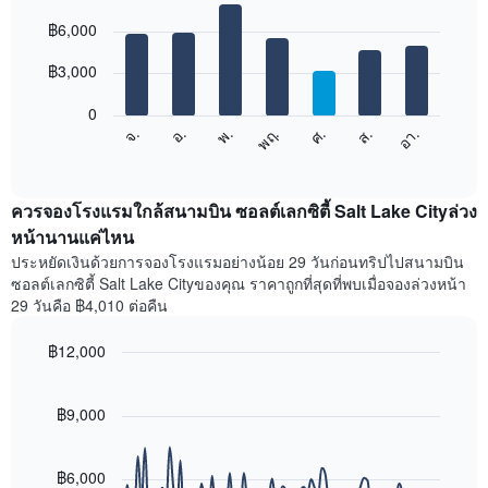
เดือน
Bar
Chart
graphic.
฿6,000
แผนภูมิ
chart
with
มี
7
฿3,000
แกน
bars.
X
1
0
แผนภูมิ
แกน
ศ.
พฤ.
พ.
อ.
จ.
อา.
ส.
ต่อ
End
แสดง
of
ไป
เดือน
interactive
นี้
chart
แผนภูมิ
แสดง
ควรจองโรงแรมใกล้สนามบิน ซอลต์เลกซิตี้ Salt Lake Cityล่วง
มี
ราคา
หน้านานแค่ไหน
แกน
เฉลี่ย
Y
ประหยัดเงินด้วยการจองโรงแรมอย่างน้อย 29 วันก่อนทริปไปสนามบิน
ของ
1
ซอลต์เลกซิตี้ Salt Lake Cityของคุณ ราคาถูกที่สุดที่พบเมื่อจองล่วงหน้า
ห้อง
แกน
29 วันคือ ฿4,010 ต่อคืน
พัก
แแส
ใน
ดง
฿12,000
แต่ละ
ราคา
วัน
Line
Chart
เฉลี่ย
graphic.
ของ
chart
ของ
with
฿9,000
สัปดาห์
ห้อง
90
แผนภูมิ
พัก
data
มี
points.
แกน
฿6,000