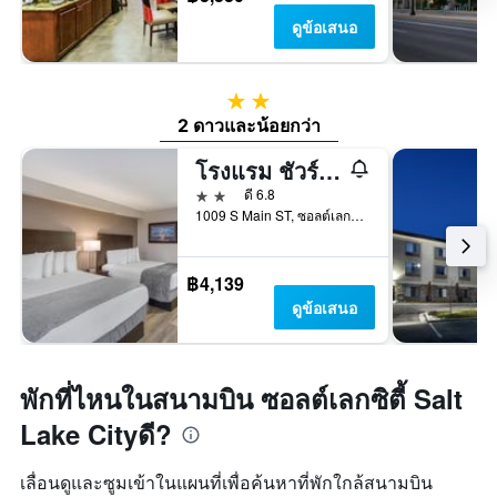
ดูข้อเสนอ
2 ดาว
2 ดาวและน้อยกว่า
โรงแรม ชัวร์สเตย์ บาย เบสท์เวสเทิร์น ซอลท์เลคซิตี้ ดาวน์ทาวน์
2 ดาว
ดี 6.8
1009 S Main ST, ซอลต์เลกซิตี้, UT, สหรัฐอเมริกา
฿4,139
ดูข้อเสนอ
พักที่ไหนในสนามบิน ซอลต์เลกซิตี้ Salt
Lake Cityดี?
เลื่อนดูและซูมเข้าในแผนที่เพื่อค้นหาที่พักใกล้สนามบิน