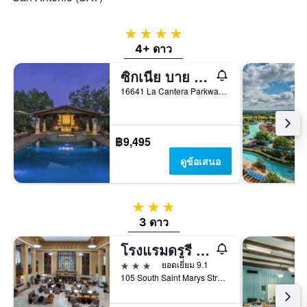
4 ดาว
4+ ดาว
ซิกเนีย บาย ฮิลตัน ลา แคนเทรา รีสอร์ต แอนด์ สปา
16641 La Cantera Parkway, ซานอันโตนิโอ, TX, สหรัฐอเมริกา
฿9,495
ดูข้อเสนอ
3 ดาว
3 ดาว
โรงแรมดรูรี พลาซา ซานอันโตนิโอริ ริเวอร์วอล์ก
3 ดาว
ยอดเยี่ยม 9.1
105 South Saint Marys Street, ซานอันโตนิโอ, TX, สหรัฐอเมริกา