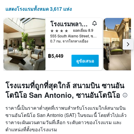
แกน
แสดง
แสดงโรงแรมทั้งหมด 3,617 แห่ง
จำนวน
วัน
โรงแรมพลาซา ซานอันโตนิโอ แอนด์สปา ออโตกราฟคอลเลกชั่น
ก่อน
การ
4 ดาว
ยอดเยี่ยม 8.9
เข้า
555 South Alamo Street, ซานอันโตนิโอ, TX, สหรัฐอเมริกา
0.7 กม. จากใจกลางเมือง
พัก
แผนภูมิ
มี
฿5,449
แกน
ดูข้อเสนอ
Y
1
แกน
แแส
โรงแรมที่ถูกที่สุดใกล้ สนามบิน ซานอัน
ดง
ราคา
โตนิโอ San Antonio, ซานอันโตนิโอ
เฉลี่ย
ของ
ราคานี้เป็นราคาต่ำสุดที่เราพบสำหรับโรงแรมใกล้สนามบิน
ห้อง
ซานอันโตนิโอ San Antonio (SAT) ในขณะนี้ โดยทั่วไปแล้ว
พัก
ราคาจะผันผวนตามวันที่เลือก ระดับดาวของโรงแรม และ
ตำแหน่งที่ตั้งของโรงแรม