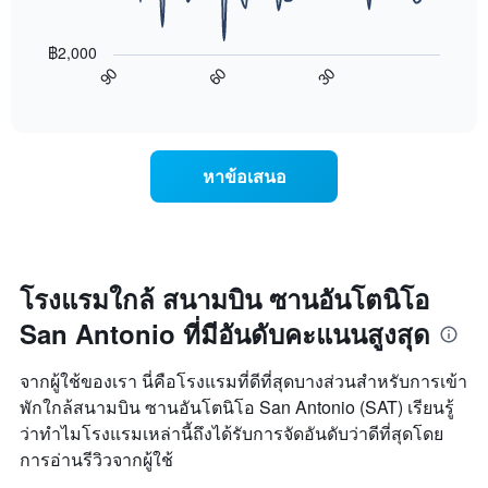
X
แผนภูมิ
1
ต่อ
แกน
฿2,000
ไป
แสดง
60
30
90
นี้
End
วัน
of
แสดง
interactive
ของ
การ
chart
สัปดาห์
เปลี่ยนแปลง
แผนภูมิ
ของ
หาข้อเสนอ
มี
ราคา
แกน
ห้อง
Y
พัก
1
เมื่อ
แกน
ใกล้
แแส
ถึง
โรงแรมใกล้ สนามบิน ซานอันโตนิโอ
ดง
วัน
ราคา
San Antonio ที่มีอันดับคะแนนสูงสุด
ที่
เฉลี่ย
เข้า
ของ
พัก
จากผู้ใช้ของเรา นี่คือโรงแรมที่ดีที่สุดบางส่วนสำหรับการเข้า
ห้อง
แผนภูมิ
พัก
พักใกล้สนามบิน ซานอันโตนิโอ San Antonio (SAT) เรียนรู้
มี
ว่าทำไมโรงแรมเหล่านี้ถึงได้รับการจัดอันดับว่าดีที่สุดโดย
แกน
X
การอ่านรีวิวจากผู้ใช้
1