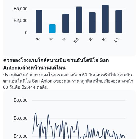
เดือน
Bar
Chart
graphic.
฿5,000
แผนภูมิ
chart
with
มี
7
฿2,500
แกน
bars.
X
1
0
แผนภูมิ
แกน
ศ.
พฤ.
พ.
อ.
จ.
อา.
ส.
ต่อ
End
แสดง
of
ไป
เดือน
interactive
นี้
chart
แผนภูมิ
แสดง
ควรจองโรงแรมใกล้สนามบิน ซานอันโตนิโอ San
มี
ราคา
Antonioล่วงหน้านานแค่ไหน
แกน
เฉลี่ย
Y
ประหยัดเงินด้วยการจองโรงแรมอย่างน้อย 60 วันก่อนทริปไปสนามบิน
ของ
1
ซานอันโตนิโอ San Antonioของคุณ ราคาถูกที่สุดที่พบเมื่อจองล่วงหน้า
ห้อง
แกน
60 วันคือ ฿2,444 ต่อคืน
พัก
แแส
ใน
ดง
฿8,000
แต่ละ
ราคา
วัน
Line
Chart
เฉลี่ย
graphic.
ของ
chart
ของ
with
฿6,000
สัปดาห์
ห้อง
90
แผนภูมิ
พัก
data
มี
points.
แกน
฿4,000