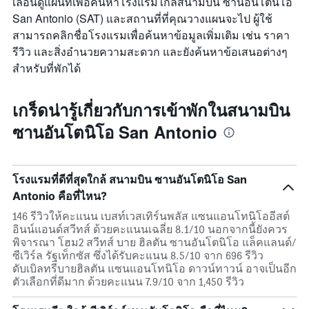
เลื่อนดูแผนที่เพื่อค้นหาโรงแรมใกล้สนามบิน ซานอันโตนิโอ
San Antonio (SAT) และสถานที่ที่คุณวางแผนจะไป ผู้ใช้
สามารถคลิกชื่อโรงแรมเพื่อค้นหาข้อมูลเพิ่มเติม เช่น ราคา
รีวิว และสิ่งอำนวยความสะดวก และยังค้นหาข้อเสนอต่างๆ
สำหรับที่พักได้
เกร็ดน่ารู้เกี่ยวกับการเข้าพักในสนามบิน
ซานอันโตนิโอ San Antonio
โรงแรมที่ดีที่สุดใกล้ สนามบิน ซานอันโตนิโอ San
Antonio คือที่ไหน?
146 รีวิวให้คะแนน เบสท์เวสเทิร์นพลัส แซนแอนโทนิโออีสต์
อินน์แอนด์สวีทส์ ด้วยคะแนนเฉลี่ย 8.1/10 นอกจากนี้ยังควร
พิจารณา โฮม2 สวีทส์ บาย ฮิลตัน ซานอันโตนิโอ แล็คแลนด์/
ซีเวิร์ล รัฐเท็กซัส ซึ่งได้รับคะแนน 8.5/10 จาก 696 รีวิว
ดับเบิลทรีบายฮิลตัน แซนแอนโทนิโอ ดาวน์ทาวน์ อาจเป็นอีก
ตัวเลือกที่ดีมาก ด้วยคะแนน 7.9/10 จาก 1,450 รีวิว