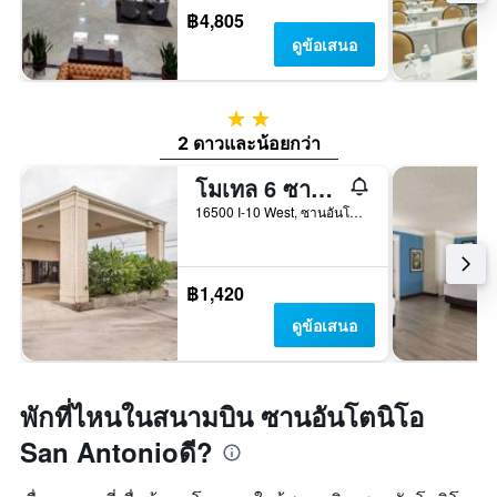
฿4,805
ดูข้อเสนอ
2 ดาว
2 ดาวและน้อยกว่า
โมเทล 6 ซานอันโตนิโอ เท็กซัส - ฟิเอสตา
16500 I-10 West, ซานอันโตนิโอ, TX, สหรัฐอเมริกา
฿1,420
ดูข้อเสนอ
พักที่ไหนในสนามบิน ซานอันโตนิโอ
San Antonioดี?