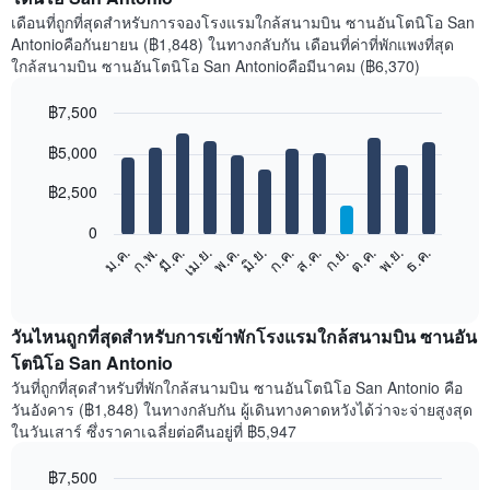
เดือนที่ถูกที่สุดสำหรับการจองโรงแรมใกล้สนามบิน ซานอันโตนิโอ San
Antonioคือกันยายน (฿1,848) ในทางกลับกัน เดือนที่ค่าที่พักแพงที่สุด
ใกล้สนามบิน ซานอันโตนิโอ San Antonioคือมีนาคม (฿6,370)
฿7,500
Bar
Chart
฿5,000
graphic.
chart
with
12
฿2,500
bars.
0
แผนภูมิ
ม.ค.
ก.พ.
มี.ค.
เม.ย.
พ.ค.
มิ.ย.
ก.ค.
ส.ค.
ก.ย.
ต.ค.
พ.ย.
ธ.ค.
ต่อ
End
of
ไป
interactive
นี้
chart
แสดง
วันไหนถูกที่สุดสำหรับการเข้าพักโรงแรมใกล้สนามบิน ซานอัน
ราคา
โตนิโอ San Antonio
เฉลี่ย
วันที่ถูกที่สุดสำหรับที่พักใกล้สนามบิน ซานอันโตนิโอ San Antonio คือ
ของ
วันอังคาร (฿1,848) ในทางกลับกัน ผู้เดินทางคาดหวังได้ว่าจะจ่ายสูงสุด
ห้อง
ในวันเสาร์ ซึ่งราคาเฉลี่ยต่อคืนอยู่ที่ ฿5,947
พัก
ใน
฿7,500
แต่ละ