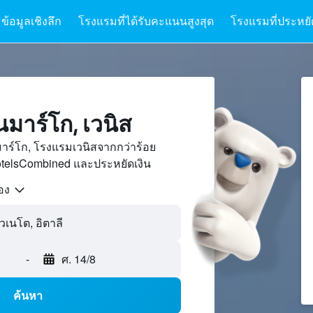
ข้อมูลเชิงลึก
โรงแรมที่ได้รับคะแนนสูงสุด
โรงแรมที่ประหยัด
มาร์โก, เวนิส
าร์โก, โรงแรมเวนิสจากกว่าร้อย
otelsCombined และประหยัดเงิน
้อง
เวเนโต, อิตาลี
-
ศ. 14/8
ค้นหา