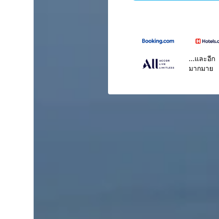
...และอีก
มากมาย