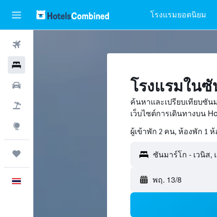
โรงแรมยอดนิยม
ตั๋วเครื่องบิน
โรงแรม
โรงแรมในซัน
รถเช่า
ค้นหาและเปรียบเทียบซันม
เที่ยวบิน+โรงแรม
เว็บไซต์การเดินทางบน H
สำรวจ
ผู้เข้าพัก 2 คน, ห้องพัก 1 ห
ทริป
ซันมาร์โก - เวนิส, 
พฤ. 13/8
ภาษาไทย