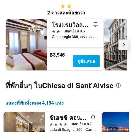
2 ดาว
2 ดาวและน้อยกว่า
โรงแรมวิลล่า โรซา
2 ดาว
ยอดเยี่ยม 8.6
Cannaregio 389, เวนิส, เวเนโต, อิตาลี
฿3,946
ดูข้อเสนอ
ที่พักอื่นๆ ในChiesa di Sant'Alvise
แสดงที่พักทั้งหมด 4,184 แห่ง
ซีเอชซี คอนติเนนตัล - บีดับเบิลยู พรีเมียร์คอลเลกชั่น
4 ดาว
ยอดเยี่ยม 8.7
Lista di Spagna, 166 - Cannareggio, เวนิส, เวเนโต, อิตาลี