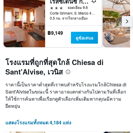
เรสซิเดนซ์ กอร์เต กริมานี
สัปดาห์
3 ดาว
ยอดเยี่ยม 9.6
แผนภูมิ
Corte Grimani, S. Marco 4402, เวนิส, เวเนโต, อิตาลี
มี
0.5 กม. จากใจกลางเมือง
แกน
Y
1
฿9,149
แกน
ดูข้อเสนอ
แแส
ดง
ราคา
เฉลี่ย
โรงแรมที่ถูกที่สุดใกล้ Chiesa di
ของ
Sant'Alvise, เวนิส
ห้อง
พัก
ราคานี้เป็นราคาต่ำสุดที่เราพบสำหรับโรงแรมใกล้Chiesa di
Sant'Alviseในขณะนี้ ราคาอาจแตกต่างกันไปตามวันที่เลือก
ให้ใช้การค้นหาเพื่อเรียกดูตัวเลือกเพิ่มเติมหากคุณมีความ
ยืดหยุ่น
แสดงโรงแรมทั้งหมด 4,184 แห่ง