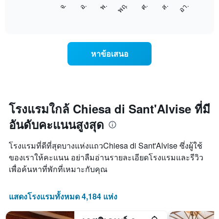
แผนภูมิ
แกน
จ.
พฤ.
อา.
พ.
ส.
อ.
ศ.
ต่อ
End
แสดง
of
ไป
เดือน
interactive
นี้
chart
แผนภูมิ
แสดง
มี
ราคา
แกน
หาข้อเสนอ
เฉลี่ย
Y
ของ
1
ห้อง
แกน
พัก
แแส
ใน
ดง
แต่ละ
โรงแรมใกล้ Chiesa di Sant'Alvise ที่มี
ราคา
วัน
เฉลี่ย
อันดับคะแนนสูงสุด
ของ
ของ
สัปดาห์
ห้อง
แผนภูมิ
พัก
โรงแรมที่ดีที่สุดบางแห่งแถวChiesa di Sant'Alvise ซึ่งผู้ใช้
มี
ของเราให้คะแนน อย่าลืมอ่านรายละเอียดโรงแรมและรีวิว
แกน
เพื่อค้นหาที่พักที่เหมาะกับคุณ
X
1
แกน
แสดงโรงแรมทั้งหมด 4,184 แห่ง
แสดง
วัน
ของ