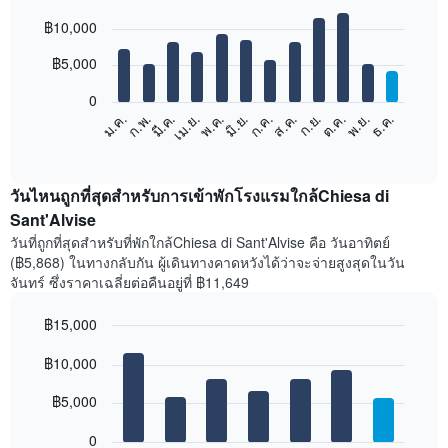
Bar
Chart
฿10,000
graphic.
chart
with
12
฿5,000
bars.
0
แผนภูมิ
ก.พ.
พ.ค.
ส.ค.
พ.ย.
มี.ค.
มิ.ย.
ก.ย.
ธ.ค.
เม.ย.
ก.ค.
ต.ค.
ม.ค.
ต่อ
End
of
ไป
interactive
นี้
chart
แสดง
วันไหนถูกที่สุดสำหรับการเข้าพักโรงแรมใกล้Chiesa di
ราคา
Sant'Alvise
เฉลี่ย
วันที่ถูกที่สุดสำหรับที่พักใกล้Chiesa di Sant'Alvise คือ วันอาทิตย์
ของ
(฿5,868) ในทางกลับกัน ผู้เดินทางคาดหวังได้ว่าจะจ่ายสูงสุดในวัน
ห้อง
จันทร์ ซึ่งราคาเฉลี่ยต่อคืนอยู่ที่ ฿11,649
พัก
ใน
฿15,000
แต่ละ
เดือน
Bar
Chart
graphic.
฿10,000
แผนภูมิ
chart
with
มี
7
฿5,000
แกน
bars.
X
1
0