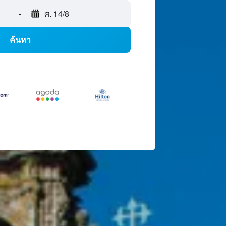
-
ศ. 14/8
ค้นหา