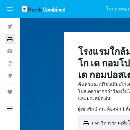
โรงแรมยอด
ตั๋วเครื่องบิน
โรงแรม
โรงแรมใกล้
รถเช่า
โก เด กอมโป
เที่ยวบิน+โรงแรม
เด กอมปอสเ
สำรวจ
ค้นหาและเปรียบเทียบโรง
โปสเตลาจากกว่าร้อยเว็บ
ทริป
และประหยัดเงิน
ภาษาไทย
ผู้เข้าพัก 2 คน, ห้องพัก 1 ห