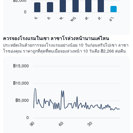
฿2,000
มี
bars.
แกน
0
X
แผนภูมิ
ศ.
พฤ.
พ.
อ.
จ.
อา.
ส.
1
ต่อ
End
แกน
of
ไป
interactive
แสดง
นี้
chart
เดือน
แสดง
ควรจองโรงแรมในเซา ลาซาโรล่วงหน้านานแค่ไหน
แผนภูมิ
ราคา
ประหยัดเงินด้วยการจองโรงแรมอย่างน้อย 10 วันก่อนทริปไปเซา ลาซา
มี
เฉลี่ย
โรของคุณ ราคาถูกที่สุดที่พบเมื่อจองล่วงหน้า 10 วันคือ ฿2,266 ต่อคืน
แกน
ของ
Y
ห้อง
1
พัก
฿15,000
แกน
ใน
Line
Chart
แแส
แต่ละ
graphic.
chart
ดง
with
วัน
฿10,000
ราคา
90
ของ
data
เฉลี่ย
สัปดาห์
points.
ของ
แผนภูมิ
฿5,000
ห้อง
มี
แผนภูมิ
พัก
แกน
ต่อ
X
0
ไป
1
90
60
30
นี้
End
แกน
of
แสดง
interactive