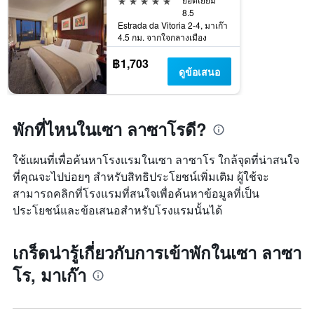
เข้า
8.5
Estrada da Vitoria 2-4, มาเก๊า
พัก
4.5 กม. จากใจกลางเมือง
แผนภูมิ
มี
฿1,703
แกน
ดูข้อเสนอ
Y
1
แกน
แแส
พักที่ไหนในเซา ลาซาโรดี?
ดง
ราคา
ใช้แผนที่เพื่อค้นหาโรงแรมในเซา ลาซาโร ใกล้จุดที่น่าสนใจ
เฉลี่ย
ของ
ที่คุณจะไปบ่อยๆ สำหรับสิทธิประโยชน์เพิ่มเติม ผู้ใช้จะ
ห้อง
สามารถคลิกที่โรงแรมที่สนใจเพื่อค้นหาข้อมูลที่เป็น
พัก
ประโยชน์และข้อเสนอสำหรับโรงแรมนั้นได้
เกร็ดน่ารู้เกี่ยวกับการเข้าพักในเซา ลาซา
โร, มาเก๊า