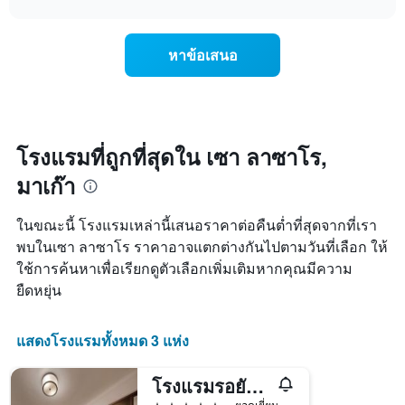
แสดง
การ
chart
วัน
เปลี่ยนแปลง
ของ
ของ
สัปดาห์
หาข้อเสนอ
ราคา
แผนภูมิ
ห้อง
มี
พัก
แกน
เมื่อ
Y
ใกล้
1
ถึง
โรงแรมที่ถูกที่สุดใน เซา ลาซาโร,
แกน
วัน
แแส
มาเก๊า
ที่
ดง
เข้า
ราคา
พัก
ในขณะนี้ โรงแรมเหล่านี้เสนอราคาต่อคืนต่ำที่สุดจากที่เรา
เฉลี่ย
แผนภูมิ
ของ
พบในเซา ลาซาโร ราคาอาจแตกต่างกันไปตามวันที่เลือก ให้
มี
ห้อง
ใช้การค้นหาเพื่อเรียกดูตัวเลือกเพิ่มเติมหากคุณมีความ
แกน
พัก
X
ยืดหยุ่น
1
แกน
แสดง
แสดงโรงแรมทั้งหมด 3 แห่ง
จำนวน
วัน
โรงแรมรอยัล มาเก๊า
ก่อน
การ
5 ดาว
ยอดเยี่ยม