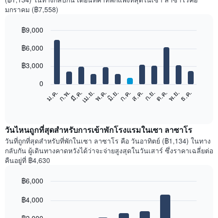
มกราคม (฿7,558)
฿9,000
Bar
Chart
฿6,000
graphic.
chart
with
12
฿3,000
bars.
0
แผนภูมิ
ม.ค.
ก.พ.
มี.ค.
เม.ย.
พ.ค.
มิ.ย.
ก.ค.
ส.ค.
ก.ย.
ต.ค.
พ.ย.
ธ.ค.
ต่อ
End
of
ไป
interactive
นี้
chart
แสดง
วันไหนถูกที่สุดสำหรับการเข้าพักโรงแรมในเซา ลาซาโร
ราคา
วันที่ถูกที่สุดสำหรับที่พักในเซา ลาซาโร คือ วันอาทิตย์ (฿1,134) ในทาง
เฉลี่ย
กลับกัน ผู้เดินทางคาดหวังได้ว่าจะจ่ายสูงสุดในวันเสาร์ ซึ่งราคาเฉลี่ยต่อ
ของ
คืนอยู่ที่ ฿4,630
ห้อง
พัก
฿6,000
ใน
Bar
แต่ละ
Chart
graphic.
฿4,000
chart
เดือน
with
แผนภูมิ
7