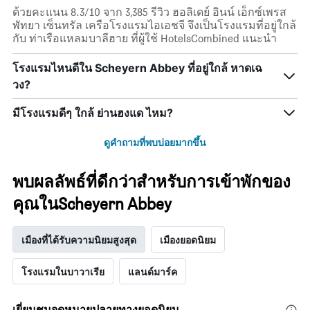
ด้วยคะแนน 8.3/10 จาก 3,385 รีวิว ฮอลิเดย์ อินน์ เอ็กซ์เพรส
พัทยา เซ็นทรัล เครือโรงแรมไอเอชจี จึงเป็นโรงแรมที่อยู่ใกล้
กับ ท่าเรือแหลมบาลีฮาย ที่ผู้ใช้ HotelsCombined แนะนำ
โรงแรมไหนดีใน Scheyern Abbey ที่อยู่ใกล้ หาดเฉ
วง?
มีโรงแรมดีๆ ใกล้ ย่านฮงแด ไหม?
ดูคำถามที่พบบ่อยมากขึ้น
พบผลลัพธ์ที่ดีกว่าสำหรับการเข้าพักของ
คุณในScheyern Abbey
เมืองที่ได้รับความนิยมสูงสุด
เมืองยอดนิยม
โรงแรมในบาวาเรีย
แลนด์มาร์ค
เยี่ยมชมจุดหมายปลายทางยอดนิยม