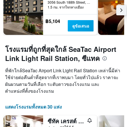
3056 South 188th Street, ซีแทค, WA, สหรัฐอเมริกา
1.5 กม. จากใจกลางเมือง
฿5,104
ดูข้อเสนอ
โรงแรมที่ถูกที่สุดใกล้ SeaTac Airport
Link Light Rail Station, ซีแทค
ที่พักใกล้SeaTac Airport Link Light Rail Station เหล่านี้มีค่า
ใช้จ่ายต่อคืนต่ำที่สุดจากที่เราพบมา โดยทั่วไปแล้ว ราคาจะ
ผันผวนตามวันที่เลือก ระดับดาวของโรงแรม และ
ตำแหน่งที่ตั้งของโรงแรม
แสดงโรงแรมทั้งหมด 30 แห่ง
ซีทัค เครสต์ มอเตอร์ อินน์
2 ดาว
พอใช้ 5.5