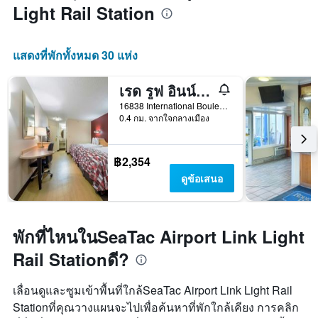
Light Rail Station
แสดงที่พักทั้งหมด 30 แห่ง
เรด รูฟ อินน์ สนามบินซีแอตเทิล - ซีแทค
16838 International Boulevard, ซีแทค, WA, สหรัฐอเมริกา
0.4 กม. จากใจกลางเมือง
฿2,354
ดูข้อเสนอ
พักที่ไหนในSeaTac Airport Link Light
Rail Stationดี?
เลื่อนดูและซูมเข้าพื้นที่ใกล้SeaTac Airport Link Light Rail
Stationที่คุณวางแผนจะไปเพื่อค้นหาที่พักใกล้เคียง การคลิก