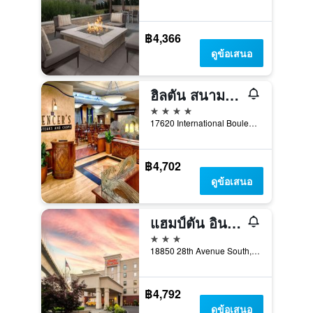
฿4,366
ดูข้อเสนอ
ฮิลตัน สนามบินซีแอตเทิล และศูนย์การประชุม
4 ดาว
17620 International Boulevard, ซีแทค, WA, สหรัฐอเมริกา
฿4,702
ดูข้อเสนอ
แฮมป์ตัน อินน์แอนด์สวีทส์ สนามบินซีแอตเทิล/ถนนสาย 28 อเวนิว
3 ดาว
18850 28th Avenue South, ซีแทค, WA, สหรัฐอเมริกา
฿4,792
ดูข้อเสนอ