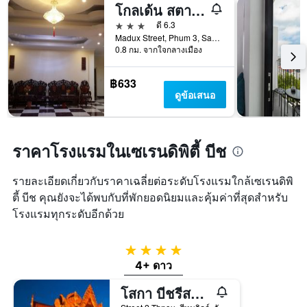
โกลเด้น สตาร์ อินน์
3 ดาว
ดี 6.3
Madux Street, Phum 3, Sangket 4, สีหนุวิลล์, กัมพูชา
0.8 กม. จากใจกลางเมือง
฿633
ดูข้อเสนอ
ราคาโรงแรมในเซเรนดิพิตี้ บีช
รายละเอียดเกี่ยวกับราคาเฉลี่ยต่อระดับโรงแรมใกล้เซเรนดิพิ
ตี้ บีช คุณยังจะได้พบกับที่พักยอดนิยมและคุ้มค่าที่สุดสำหรับ
โรงแรมทุกระดับอีกด้วย
4 ดาว
4+ ดาว
โสกา บีชรีสอร์ท