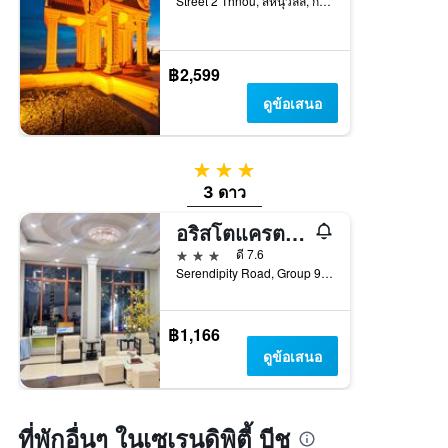
Street 2 Thnou, สีหนุวิลล์, กัมพูชา
฿2,599
ดูข้อเสนอ
3 ดาว
3 ดาว
อริสโตแครต เรสซิเดนซ์ แอนด์ โฮเทล
3 ดาว
ดี 7.6
Serendipity Road, Group 9, สีหนุวิลล์, กัมพูชา
฿1,166
ดูข้อเสนอ
ที่พักอื่นๆ ในเซเรนดิพิตี้ บีช