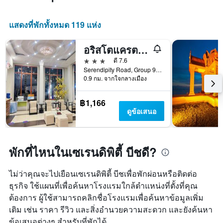
แสดงที่พักทั้งหมด 119 แห่ง
อริสโตแครต เรสซิเดนซ์ แอนด์ โฮเทล
3 ดาว
ดี 7.6
Serendipity Road, Group 9, สีหนุวิลล์, กัมพูชา
0.9 กม. จากใจกลางเมือง
฿1,166
ดูข้อเสนอ
พักที่ไหนในเซเรนดิพิตี้ บีชดี?
ไม่ว่าคุณจะไปเยือนเซเรนดิพิตี้ บีชเพื่อพักผ่อนหรือติดต่อ
ธุรกิจ ใช้แผนที่เพื่อค้นหาโรงแรมใกล้ตำแหน่งที่ตั้งที่คุณ
ต้องการ ผู้ใช้สามารถคลิกชื่อโรงแรมเพื่อค้นหาข้อมูลเพิ่ม
เติม เช่น ราคา รีวิว และสิ่งอำนวยความสะดวก และยังค้นหา
ข้อเสนอต่างๆ สำหรับที่พักได้